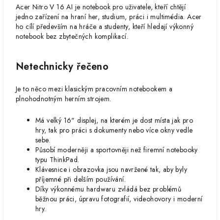
Acer Nitro V 16 AI
je notebook pro uživatele, kteří chtějí
jedno zařízení na hraní her, studium, práci i multimédia. Acer
ho cílí především na hráče a studenty, kteří hledají výkonný
notebook bez zbytečných komplikací.
Netechnicky řečeno
Je to něco mezi klasickým pracovním notebookem a
plnohodnotným herním strojem.
Má velký 16" displej, na kterém je dost místa jak pro
hry, tak pro práci s dokumenty nebo více okny vedle
sebe.
Působí moderněji a sportovněji než firemní notebooky
typu ThinkPad.
Klávesnice i obrazovka jsou navržené tak, aby byly
příjemné při delším používání.
Díky výkonnému hardwaru zvládá bez problémů
běžnou práci, úpravu fotografií, videohovory i moderní
hry.