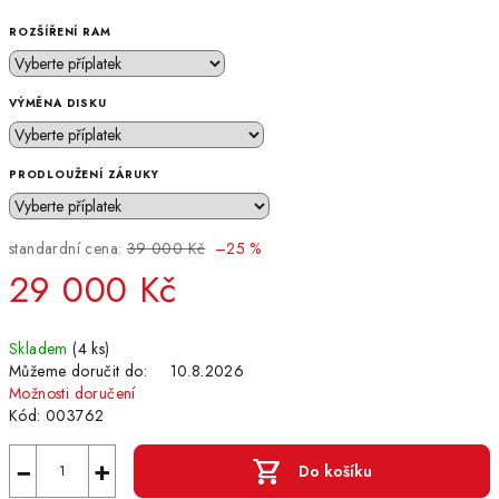
ROZŠÍŘENÍ RAM
VÝMĚNA DISKU
PRODLOUŽENÍ ZÁRUKY
standardní cena:
39 000 Kč
–25 %
29 000 Kč
Měrná
Skladem
(4 ks)
cena:
Můžeme doručit do:
10.8.2026
Možnosti doručení
Kód:
003762
−
+
Do košíku