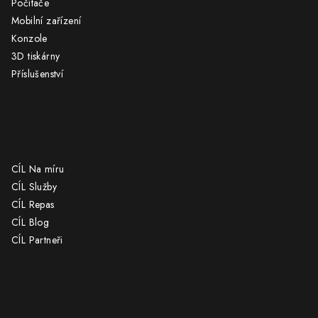
Počítače
í
Mobilní zařízení
Konzole
3D tiskárny
Příslušenství
CÍL
CÍL Na míru
CÍL Služby
CÍL Repas
CÍL Blog
CÍL Partneři
UŽITEČNÉ ODKAZY