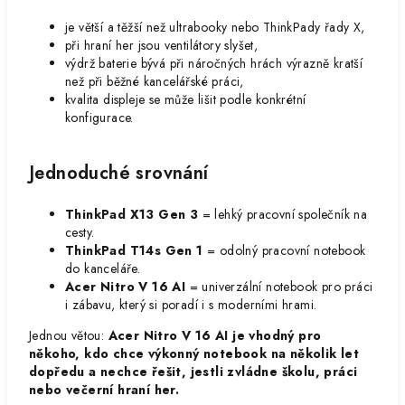
je větší a těžší než ultrabooky nebo ThinkPady řady X,
při hraní her jsou ventilátory slyšet,
výdrž baterie bývá při náročných hrách výrazně kratší
než při běžné kancelářské práci,
kvalita displeje se může lišit podle konkrétní
konfigurace.
Jednoduché srovnání
ThinkPad X13 Gen 3
= lehký pracovní společník na
cesty.
ThinkPad T14s Gen 1
= odolný pracovní notebook
do kanceláře.
Acer Nitro V 16 AI
= univerzální notebook pro práci
i zábavu, který si poradí i s moderními hrami.
Jednou větou:
Acer Nitro V 16 AI je vhodný pro
někoho, kdo chce výkonný notebook na několik let
dopředu a nechce řešit, jestli zvládne školu, práci
nebo večerní hraní her.