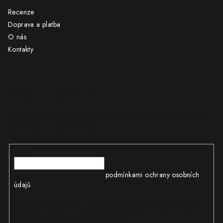
Recenze
Doprava a platba
O nás
Kontakty
Odebírat newsletter
Vložte svůj e-mail a my vám budeme zasílat informace o nových
produktech na našem e-shopu.
E-mail
Vložením e-mailu souhlasíte s
podmínkami ochrany osobních
údajů
Odesláním objednávky souhlasíte s obchodními podmínkami a
podmínkami ochrany osobních údajů