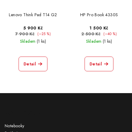
Lenovo Think Pad T14 G2
HP Pro Book 4330S
5 900 Kč
1 500 Kč
7 900 Kč
2 500 Kč
(–25 %)
(–40 %)
Skladem
(1 ks)
Skladem
(1 ks)
Detail
Detail
Z
á
KATEGORIE
p
a
Notebooky
t