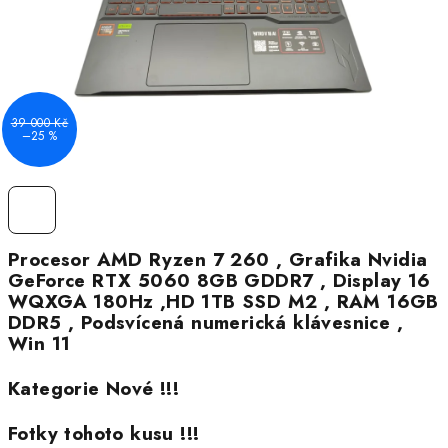
39 000 Kč
–25 %
Procesor AMD Ryzen 7 260 , Grafika Nvidia
GeForce RTX 5060 8GB GDDR7 , Display 16
WQXGA 180Hz ,HD 1TB SSD M2 , RAM 16GB
DDR5 , Podsvícená numerická klávesnice ,
Win 11
Kategorie Nové !!!
Fotky tohoto kusu !!!