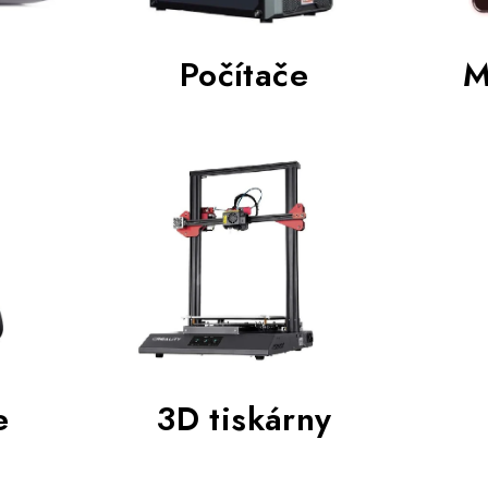
M
Počítače
3D tiskárny
e