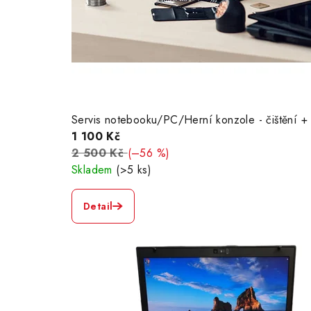
Servis notebooku/PC/Herní konzole - čištění + 
1 100 Kč
2 500 Kč
(–56 %)
Skladem
(>5 ks)
Detail