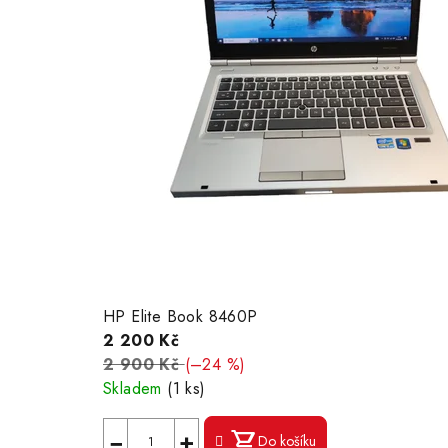
HP Elite Book 8460P
2 200 Kč
2 900 Kč
(–24 %)
Skladem
(1 ks)
−
+
Do košíku