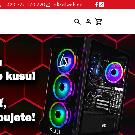
+420 777 070 720
cil@cilweb.cz
Hledat
Přihlášení
Nákupní
košík