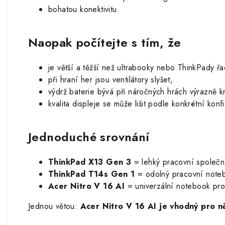
bohatou konektivitu.
Naopak počítejte s tím, že
je větší a těžší než ultrabooky nebo ThinkPady řa
při hraní her jsou ventilátory slyšet,
výdrž baterie bývá při náročných hrách výrazně kr
kvalita displeje se může lišit podle konkrétní konf
Jednoduché srovnání
ThinkPad X13 Gen 3
= lehký pracovní společní
ThinkPad T14s Gen 1
= odolný pracovní noteb
Acer Nitro V 16 AI
= univerzální notebook pro 
Jednou větou:
Acer Nitro V 16 AI je vhodný pro ně