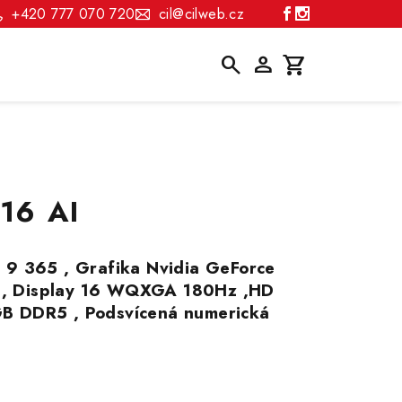
+420 777 070 720
cil@cilweb.cz
Hledat
Přihlášení
Nákupní
košík
 16 AI
 9 365 , Grafika Nvidia GeForce
, Display 16 WQXGA 180Hz ,HD
B DDR5 , Podsvícená numerická