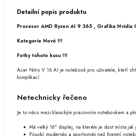
Detailní popis produktu
Procesor AMD Ryzen AI 9 365 , Grafika Nvidi
Kategorie Nové !!!
Fotky tohoto kusu !!!
Acer Nitro V 16 AI
je notebook pro uživatele, kteří ch
komplikací.
Netechnicky řečeno
Je to něco mezi klasickým pracovním notebookem a pl
Má velký 16" displej, na kterém je dost místa ja
Působí moderněji a sportovněji než firemní note