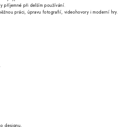
ly příjemné při delším používání.
nou práci, úpravu fotografií, videohovory i moderní hry.
.
ho designu,