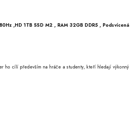
0Hz ,HD 1TB SSD M2 , RAM 32GB DDR5 , Podsvícená nu
Acer ho cílí především na hráče a studenty, kteří hledají výko
.