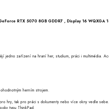
a GeForce RTX 5070 8GB GDDR7 , Display 16 WQXGA 18
tějí jedno zařízení na hraní her, studium, práci i multimédia. 
nohodnotným herním strojem.
k pro hry, tak pro práci s dokumenty nebo více okny vedle sebe
booky typu ThinkPad.