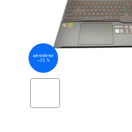
45 000 Kč
–22 %