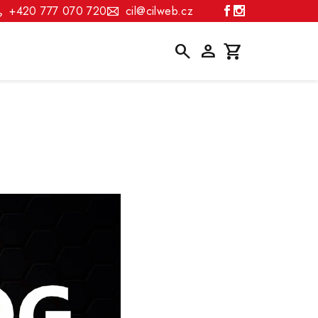
+420 777 070 720
cil@cilweb.cz
Hledat
Přihlášení
Nákupní
košík