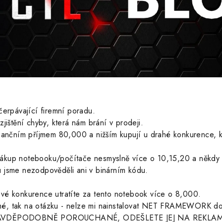
čerpávající firemní poradu.
jištění chyby, která nám brání v prodeji.
nančním příjmem 80,000 a nižším kupují u drahé konkurence, kt
a nákup notebooku/počítače nesmyslně více o 10,15,20 a někdy 
 jsme nezodpověděli ani v binárním kódu.
vé konkurence utratíte za tento notebook více o 8,000.
é, tak na otázku - nelze mi nainstalovat NET FRAMEWORK do
PRAVDĚPODOBNĚ POROUCHANÉ, ODEŠLETE JEJ NA REKLAM