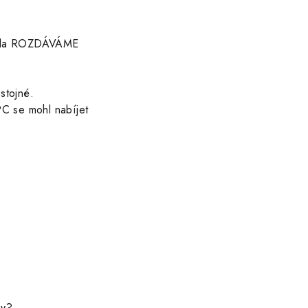
enala ROZDÁVÁME
stojné.
PC se mohl nabíjet
ny?