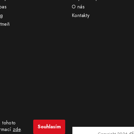
pas
O nás
og
Kontakty
tneři
 tohoto
Souhlasím
ormací
zde
.
Copyright 2026
C