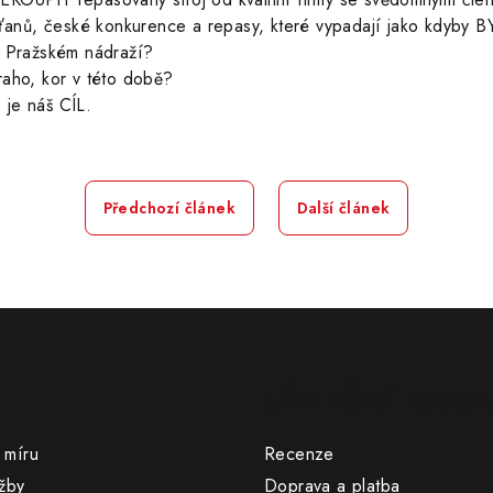
nů, české konkurence a repasy, které vypadají jako kdyby
Pražském nádraží?
raho, kor v této době?
o je náš CÍL.
Předchozí článek
Další článek
UŽITEČNÉ ODKA
 míru
Recenze
žby
Doprava a platba