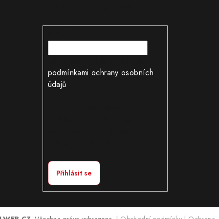
produktech na našem e-shopu.
E-mail
Vložením e-mailu souhlasíte s
podmínkami ochrany osobních
údajů
Odesláním objednávky
souhlasíte s obchodními
podmínkami a podmínkami
ochrany osobních údajů
Přihlásit se
ÍLWEB.CZ
. Všechna práva vyhrazena.
|
Obchodní podmínky
|
Ochrana