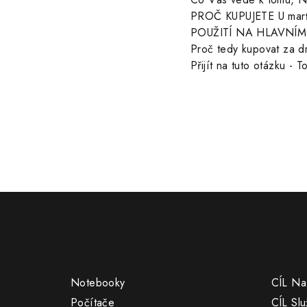
PROČ KUPUJETE U marťa
POUŽITÍ NA HLAVNÍM 
Proč tedy kupovat za d
Přijít na tuto otázku - T
Z
á
KATEGORIE
CÍL
p
a
Notebooky
CÍL Na
Počítače
CÍL Slu