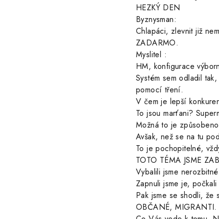
HEZKÝ DEN
Byznysman:
Chlapáci, zlevnit již 
ZADARMO.
Myslitel :
HM, konfigurace výborn
Systém sem odladil tak,
pomocí tření.
V čem je lepší konkure
To jsou marťani? Super
Možná to je způsobeno 
Avšak, než se na tu po
To je pochopitelné, vž
TOTO TÉMA JSME ZABA
Vybalili jsme nerozbitn
Zapnuli jsme je, počka
Pak jsme se shodli, že 
OBČANÉ, MIGRANTI.
Co Vás vede k tomu, NE