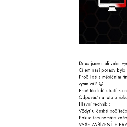
Dnes jsme měli velmi vy
Cílem naší porady bylo z
Proč lidé s měsíčním fi
vysmívá? 😮
Proč tito lidé utratí z
Odpověď na tuto otázku
Hlavní technik :
Vždyť u české počítačo
Pokud tam nemáte znám
VAŠE ZAŘÍZENÍ JE 