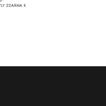
 BYLY ZDARMA K
ZY
Odebírat newsletter
Vložte svůj e-mail a my vám budeme
zasílat informace o nových