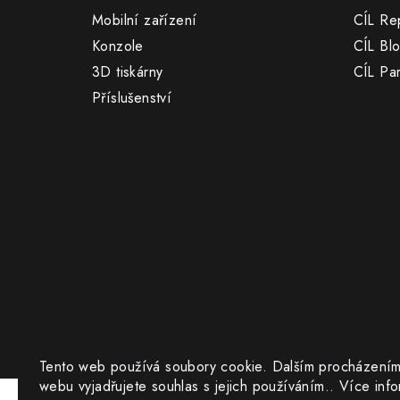
t
Mobilní zařízení
CÍL Re
í
Konzole
CÍL Bl
3D tiskárny
CÍL Par
Příslušenství
Tento web používá soubory cookie. Dalším procházením
webu vyjadřujete souhlas s jejich používáním.. Více inf