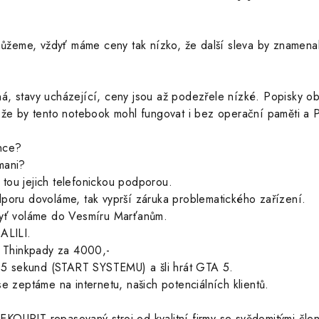
nemůžeme, vždyť máme ceny tak nízko, že další sleva by znam
á, stavy ucházející, ceny jsou až podezřele nízké. Popisky ob
 že by tento notebook mohl fungovat i bez operační paměti a 
nce?
mani?
tou jejich telefonickou podporou.
dporu dovoláme, tak vyprší záruka problematického zařízení.
dyť voláme do Vesmíru Marťanům.
LILI.
é Thinkpady za 4000,-
li 5 sekund (START SYSTEMU) a šli hrát GTA 5.
se zeptáme na internetu, našich potenciálních klientů.
KOUPIT repasovaný stroj od kvalitní firmy se svědomitými čle