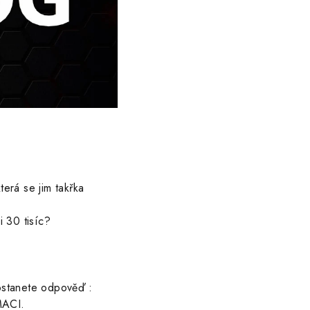
erá se jim takřka
i 30 tisíc?
stanete odpověď :
ACI.