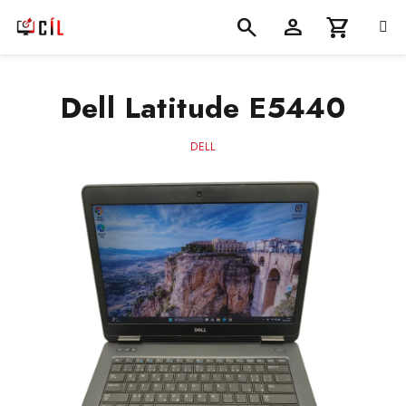
Přejít
na
obsah
Nákupní
Hledat
Přihlášení
Dell Latitude E5440
košík
DELL