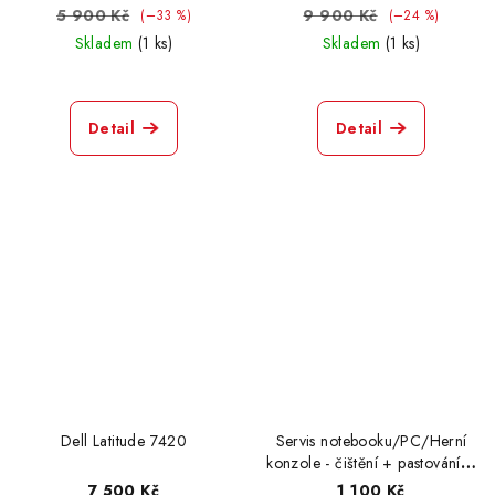
5 900 Kč
9 900 Kč
(–33 %)
(–24 %)
Skladem
(1 ks)
Skladem
(1 ks)
Detail
Detail
Dell Latitude 7420
Servis notebooku/PC/Herní
konzole - čištění + pastování +
přeinstalace
7 500 Kč
1 100 Kč