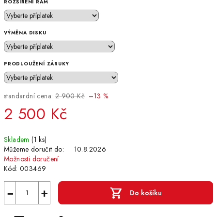
ROZŠÍŘENÍ RAM
VÝMĚNA DISKU
PRODLOUŽENÍ ZÁRUKY
standardní cena:
2 900 Kč
–13 %
2 500 Kč
Měrná
Skladem
(1 ks)
cena:
Můžeme doručit do:
10.8.2026
Možnosti doručení
Kód:
003469
−
+
Do košíku