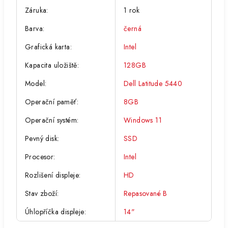
Záruka
:
1 rok
Barva
:
černá
Grafická karta
:
Intel
Kapacita uložiště
:
128GB
Model
:
Dell Latitude 5440
Operační paměť
:
8GB
Operační systém
:
Windows 11
Pevný disk
:
SSD
Procesor
:
Intel
Rozlišení displeje
:
HD
Stav zboží
:
Repasované B
Úhlopříčka displeje
:
14"