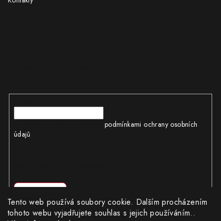
Kontakty
Odebírat newsletter
Vložte svůj e-mail a my vám budeme zasílat informace o nových
produktech na našem e-shopu.
E-mail
Vložením e-mailu souhlasíte s
podmínkami ochrany osobních
údajů
Odesláním objednávky souhlasíte s obchodními podmínkami a
podmínkami ochrany osobních údajů
Přihlásit se
Tento web používá soubory cookie. Dalším procházením
tohoto webu vyjadřujete souhlas s jejich používáním..