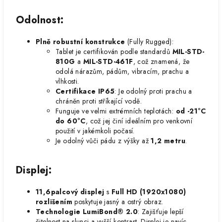
Odolnost
:
Plně robustní konstrukce
(Fully Rugged):
Tablet je certifikován podle standardů
MIL-STD-
810G
a
MIL-STD-461F
, což znamená, že
odolá nárazům, pádům, vibracím, prachu a
vlhkosti.
Certifikace IP65
: Je odolný proti prachu a
chráněn proti stříkající vodě.
Funguje ve velmi extrémních teplotách:
od -21°C
do 60°C
, což jej činí ideálním pro venkovní
použití v jakémkoli počasí.
Je odolný vůči pádu z výšky až
1,2 metru
.
Displej
:
11,6palcový displej
s
Full HD (1920x1080)
rozlišením
poskytuje jasný a ostrý obraz.
Technologie LumiBond® 2.0
: Zajišťuje lepší
čitelnost na slunci a vyšší kontrast. Displej je navíc