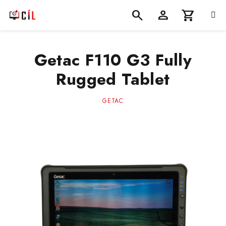
Přejít
na
obsah
Nákupní
Hledat
Přihlášení
Getac F110 G3 Fully
košík
Rugged Tablet
GETAC