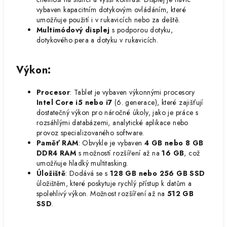
vybaven kapacitním dotykovým ovládáním, které
umožňuje použití i v rukavicích nebo za deště.
Multimódový displej
s podporou dotyku,
dotykového pera a dotyku v rukavicích.
Výkon
:
Procesor
: Tablet je vybaven výkonnými procesory
Intel Core i5 nebo i7
(6. generace), které zajišťují
dostatečný výkon pro náročné úkoly, jako je práce s
rozsáhlými databázemi, analytické aplikace nebo
provoz specializovaného software.
Paměť RAM
: Obvykle je vybaven
4 GB nebo 8 GB
DDR4 RAM
s možností rozšíření až na
16 GB
, což
umožňuje hladký multitasking.
Úložiště
: Dodává se s
128 GB nebo 256 GB SSD
úložištěm, které poskytuje rychlý přístup k datům a
spolehlivý výkon. Možnost rozšíření až na
512 GB
SSD
.