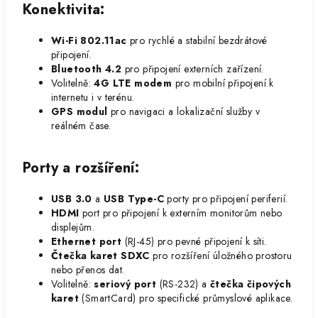
Konektivita
:
Wi-Fi 802.11ac
pro rychlé a stabilní bezdrátové
připojení.
Bluetooth 4.2
pro připojení externích zařízení.
Volitelně:
4G LTE modem
pro mobilní připojení k
internetu i v terénu.
GPS modul
pro navigaci a lokalizační služby v
reálném čase.
Porty a rozšíření
:
USB 3.0
a
USB Type-C
porty pro připojení periferií.
HDMI
port pro připojení k externím monitorům nebo
displejům.
Ethernet port
(RJ-45) pro pevné připojení k síti.
Čtečka karet SDXC
pro rozšíření úložného prostoru
nebo přenos dat.
Volitelně:
seriový port
(RS-232) a
čtečka čipových
karet
(SmartCard) pro specifické průmyslové aplikace.