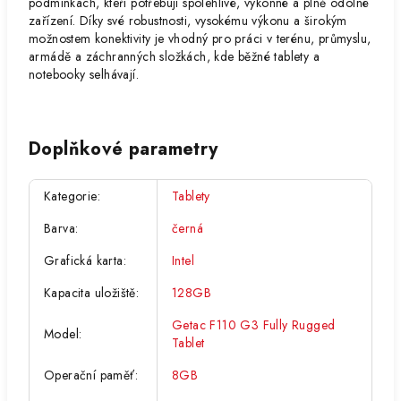
podmínkách, kteří potřebují spolehlivé, výkonné a plně odolné
zařízení. Díky své robustnosti, vysokému výkonu a širokým
možnostem konektivity je vhodný pro práci v terénu, průmyslu,
armádě a záchranných složkách, kde běžné tablety a
notebooky selhávají.
Doplňkové parametry
Kategorie
:
Tablety
Barva
:
černá
Grafická karta
:
Intel
Kapacita uložiště
:
128GB
Getac F110 G3 Fully Rugged
Model
:
Tablet
Operační paměť
:
8GB