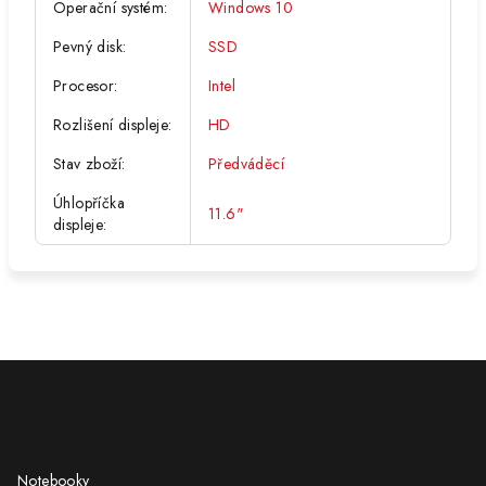
Operační systém
:
Windows 10
Pevný disk
:
SSD
Procesor
:
Intel
Rozlišení displeje
:
HD
Stav zboží
:
Předváděcí
Úhlopříčka
11.6"
displeje
:
Z
á
KATEGORIE
p
a
Notebooky