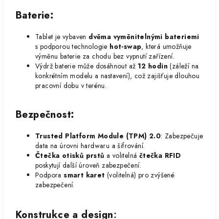
Baterie
:
Tablet je vybaven
dvěma vyměnitelnými bateriemi
s podporou technologie
hot-swap
, která umožňuje
výměnu baterie za chodu bez vypnutí zařízení.
Výdrž baterie může dosáhnout až
12 hodin
(záleží na
konkrétním modelu a nastavení), což zajišťuje dlouhou
pracovní dobu v terénu.
Bezpečnost
:
Trusted Platform Module (TPM) 2.0
: Zabezpečuje
data na úrovni hardwaru a šifrování.
Čtečka otisků prstů
a volitelná
čtečka RFID
poskytují další úroveň zabezpečení.
Podpora
smart karet
(volitelná) pro zvýšené
zabezpečení.
Konstrukce a design
: