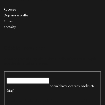
Recenze
Doprava a platba
O nás
Kontakty
Odebírat newsletter
Vložte svůj e-mail a my vám budeme zasílat informace o nových
produktech na našem e-shopu.
E-mail
Vložením e-mailu souhlasíte s
podmínkami ochrany osobních
údajů
Odesláním objednávky souhlasíte s obchodními podmínkami a