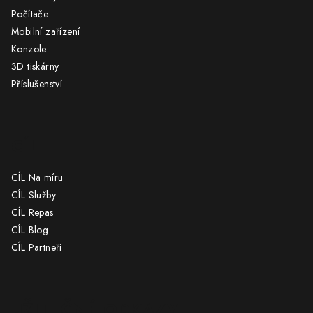
t
Počítače
í
Mobilní zařízení
Konzole
3D tiskárny
Příslušenství
CÍL
CÍL Na míru
CÍL Služby
CÍL Repas
CÍL Blog
CÍL Partneři
UŽITEČNÉ ODKAZY