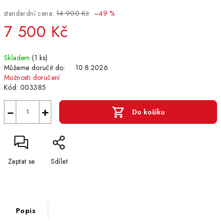
standardní cena:
14 900 Kč
–49 %
7 500 Kč
Měrná
Skladem
(1 ks)
cena:
Můžeme doručit do:
10.8.2026
Možnosti doručení
Kód:
003385
−
+
Do košíku
Zeptat se
Sdílet
Popis