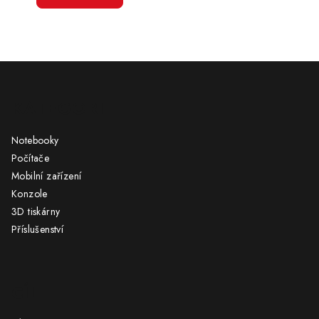
Z
á
KATEGORIE
p
a
Notebooky
t
Počítače
í
Mobilní zařízení
Konzole
3D tiskárny
Příslušenství
CÍL