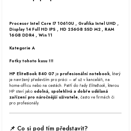
Procesor Intel Core I7 10610U , Grafika Intel UHD ,
Display 14 Full HD IPS , HD 256GB SSD M2 , RAM
16GB DDR4 , Win 11
Kategorie A
Fotky tohoto kusu !!!
HP EliteBook 840 G7
je
profesionální notebook
, který
je navržený především pro práci – ať už v kanceláři, na
home-officu nebo na cestách. Patří do řady
EliteBook
, kterou
HP staví jako
odolná, spolehlivá a dobře udělaná
zařízení pro náročnější uživatele
, často ve firmách či
pro profesionály.
📌 Co si pod tím představit?