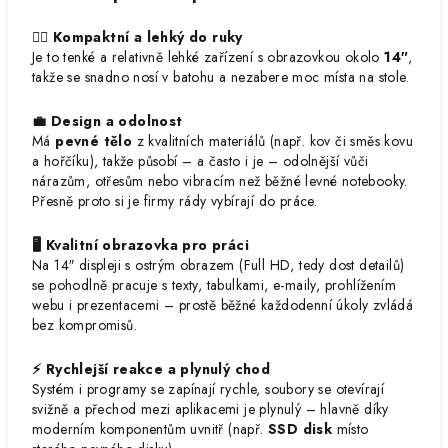
🏃‍♂️ Kompaktní a lehký do ruky
Je to tenké a relativně lehké zařízení s obrazovkou okolo
14″
,
takže se snadno nosí v batohu a nezabere moc místa na stole.
💼 Design a odolnost
Má
pevné tělo
z kvalitních materiálů (např. kov či směs kovu
a hořčíku), takže působí – a často i je – odolnější vůči
nárazům, otřesům nebo vibracím než běžné levné notebooky.
Přesně proto si je firmy rády vybírají do práce.
🖥 Kvalitní obrazovka pro práci
Na 14″ displeji s ostrým obrazem (Full HD, tedy dost detailů)
se pohodlně pracuje s texty, tabulkami, e-maily, prohlížením
webu i prezentacemi – prostě běžné každodenní úkoly zvládá
bez kompromisů.
⚡ Rychlejší reakce a plynulý chod
Systém i programy se zapínají rychle, soubory se otevírají
svižně a přechod mezi aplikacemi je plynulý – hlavně díky
moderním komponentům uvnitř (např.
SSD disk
místo