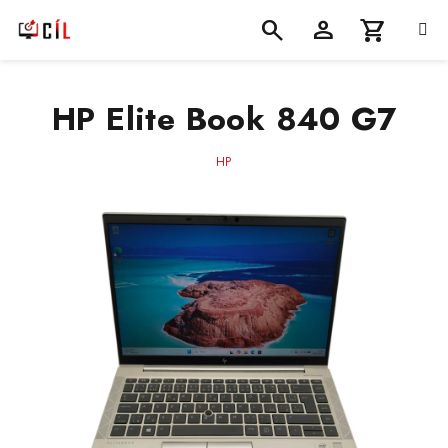
Přejít
na
obsah
Nákupní
Hledat
Přihlášení
HP Elite Book 840 G7
košík
HP