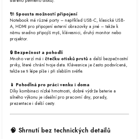
starého pevného disku).
🔌 Spousta možností připojení
Notebook má různé porty – například USB-C, klasická USB-
A, HDMI pro připojení externí obrazovky a jiné – takže k
němu snadno připojíš myš, klávesnici, druhý monitor nebo
projektor.
🔒 Bezpečnost a pohodlí
Mnoho verzí má i
čtečku otisků prstů
a další bezpečnostní
prvky, které chrání tvoje data. Klávesnice je často podsvícená,
takže se ti lépe píše i při slabším světle.
📱 Pohodlná pro práci venku i doma
Díky kombinaci nízké hmotnosti, dobré výdrže baterie a
silného výkonu je ideální pro pracovní dny, porady,
prezentace i delší cesty.
🧠 Shrnutí bez technických detailů