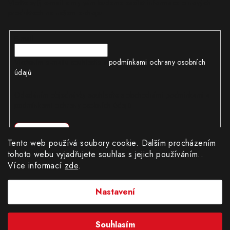
Vložte svůj e-mail a my vám budeme zasílat informace o nových
produktech na našem e-shopu.
E-mail
Vložením e-mailu souhlasíte s
podmínkami ochrany osobních
údajů
Odesláním objednávky souhlasíte s obchodními podmínkami a
podmínkami ochrany osobních údajů
Přihlásit se
Tento web používá soubory cookie. Dalším procházením
tohoto webu vyjadřujete souhlas s jejich používáním..
Více informací
zde
.
Copyright 2026
CÍLWEB.CZ
. Všechna práva vyhrazena.
|
Obchodní podmínky
|
Ochrana osobních údajů
Nastavení
Provozovatel e-shopu: Robert Matuška, IČ: 62404130, se sídlem
Dědinská 896/19, Praha 16100.
Fyzická osoba zapsána v Živnostenském rejstříku.
Souhlasím