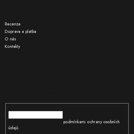
UŽITEČNÉ ODKAZY
Recenze
Doprava a platba
O nás
Kontakty
Odebírat newsletter
Vložte svůj e-mail a my vám budeme zasílat informace o nových
produktech na našem e-shopu.
E-mail
Vložením e-mailu souhlasíte s
podmínkami ochrany osobních
údajů