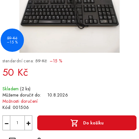
59 Kč
–15 %
standardní cena:
59 Kč
–15 %
50 Kč
Měrná
Skladem
(2 ks)
cena:
Můžeme doručit do:
10.8.2026
Možnosti doručení
Kód:
001506
−
+
Do košíku