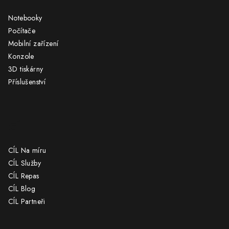
a
Notebooky
t
Počítače
í
Mobilní zařízení
Konzole
3D tiskárny
Příslušenství
CÍL
CÍL Na míru
CÍL Služby
CÍL Repas
CÍL Blog
CÍL Partneři