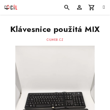
Přejít
na
obsah
Nákupní
Hledat
Přihlášení
Klávesnice použitá MIX
košík
CILWEB.CZ