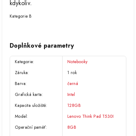
kdykoliv.
Kategorie B
Doplňkové parametry
Kategorie
:
Notebooky
Záruka
:
1 rok
Barva
:
černá
Grafická karta
:
Intel
Kapacita uložiště
:
128GB
Model
:
Lenovo Think Pad T530I
Operační paměť
:
8GB