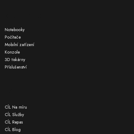
Z
á
KATEGORIE
p
a
Notebooky
t
Počítače
í
Mobilní zařízení
Konzole
3D tiskárny
Příslušenství
CÍL
CÍL Na míru
CÍL Služby
CÍL Repas
CÍL Blog