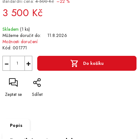
standardní cena:
4 500 Kč
–22 %
3 500 Kč
Měrná
Skladem
(1 ks)
cena:
Můžeme doručit do:
11.8.2026
Možnosti doručení
Kód:
001771
−
+
Do košíku
Zeptat se
Sdílet
Popis