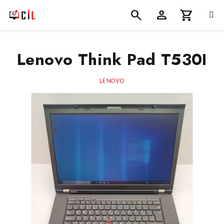
Přejít
na
obsah
Nákupní
Hledat
Přihlášení
Lenovo Think Pad T530I
košík
LENOVO