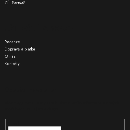
CÍL Partneři
UŽITEČNÉ ODKAZY
Recenze
Doprava a platba
O nás
Kontakty
Odebírat newsletter
Vložte svůj e-mail a my vám budeme zasílat informace o nových
produktech na našem e-shopu.
E-mail