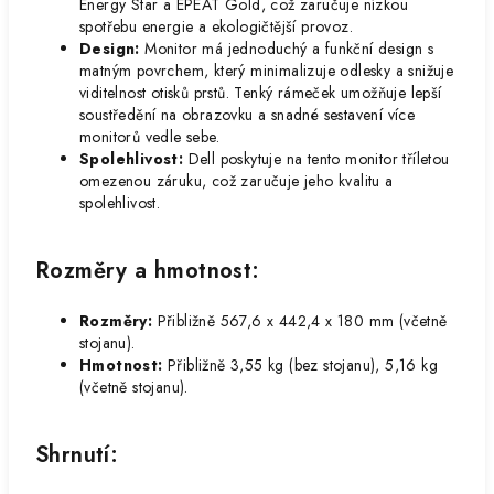
Energy Star a EPEAT Gold, což zaručuje nízkou
spotřebu energie a ekologičtější provoz.
Design:
Monitor má jednoduchý a funkční design s
matným povrchem, který minimalizuje odlesky a snižuje
viditelnost otisků prstů. Tenký rámeček umožňuje lepší
soustředění na obrazovku a snadné sestavení více
monitorů vedle sebe.
Spolehlivost:
Dell poskytuje na tento monitor tříletou
omezenou záruku, což zaručuje jeho kvalitu a
spolehlivost.
Rozměry a hmotnost:
Rozměry:
Přibližně 567,6 x 442,4 x 180 mm (včetně
stojanu).
Hmotnost:
Přibližně 3,55 kg (bez stojanu), 5,16 kg
(včetně stojanu).
Shrnutí: