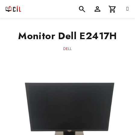
Přejít
na
obsah
Nákupní
Hledat
Přihlášení
Monitor Dell E2417H
košík
DELL