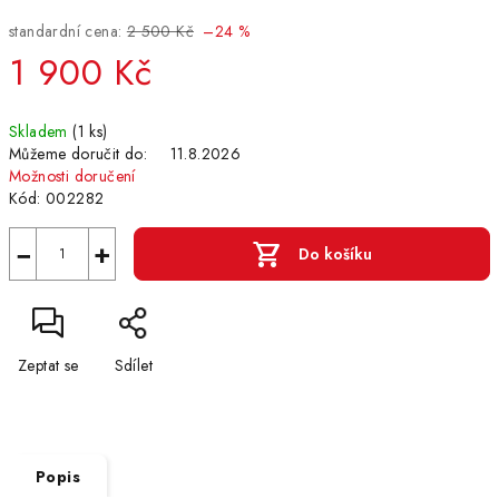
standardní cena:
2 500 Kč
–24 %
1 900 Kč
Měrná
Skladem
(1 ks)
cena:
Můžeme doručit do:
11.8.2026
Možnosti doručení
Kód:
002282
−
+
Do košíku
Zeptat se
Sdílet
Popis