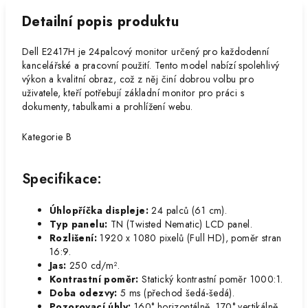
Detailní popis produktu
Dell E2417H je 24palcový monitor určený pro každodenní
kancelářské a pracovní použití. Tento model nabízí spolehlivý
výkon a kvalitní obraz, což z něj činí dobrou volbu pro
uživatele, kteří potřebují základní monitor pro práci s
dokumenty, tabulkami a prohlížení webu.
Kategorie B
Specifikace:
Úhlopříčka displeje:
24 palců (61 cm).
Typ panelu:
TN (Twisted Nematic) LCD panel.
Rozlišení:
1920 x 1080 pixelů (Full HD), poměr stran
16:9.
Jas:
250 cd/m².
Kontrastní poměr:
Statický kontrastní poměr 1000:1.
Doba odezvy:
5 ms (přechod šedá-šedá).
Pozorovací úhly:
160° horizontálně, 170° vertikálně.