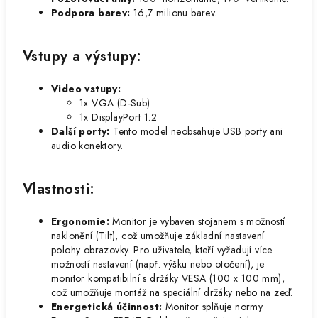
Podpora barev:
16,7 milionu barev.
Vstupy a výstupy:
Video vstupy:
1x VGA (D-Sub)
1x DisplayPort 1.2
Další porty:
Tento model neobsahuje USB porty ani
audio konektory.
Vlastnosti:
Ergonomie:
Monitor je vybaven stojanem s možností
naklonění (Tilt), což umožňuje základní nastavení
polohy obrazovky. Pro uživatele, kteří vyžadují více
možností nastavení (např. výšku nebo otočení), je
monitor kompatibilní s držáky VESA (100 x 100 mm),
což umožňuje montáž na speciální držáky nebo na zeď.
Energetická účinnost:
Monitor splňuje normy