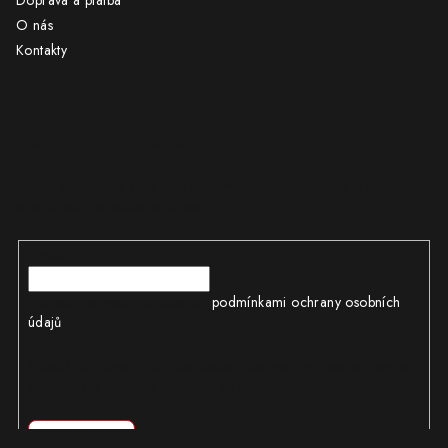
Doprava a platba
O nás
Kontakty
Odebírat newsletter
Vložte svůj e-mail a my vám budeme zasílat informace o nových
produktech na našem e-shopu.
E-mail
Vložením e-mailu souhlasíte s
podmínkami ochrany osobních
údajů
Odesláním objednávky souhlasíte s obchodními podmínkami a
podmínkami ochrany osobních údajů
Přihlásit se