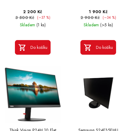
2 200 Kč
1 900 Kč
3 500 Kč
2 900 Kč
(–37 %)
(–34 %)
Skladem
(1 ks)
Skladem
(>5 ks)
Do košíku
Do košíku
Think Vision P24H 10 Flat
Samsung S24F35FHU