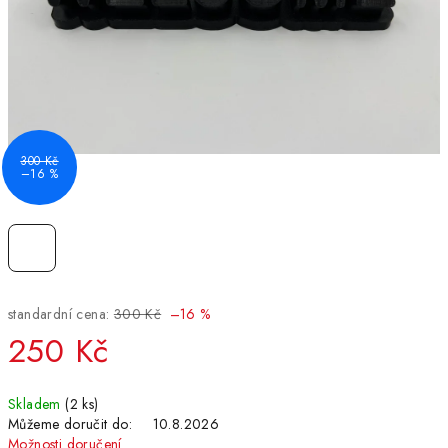
300 Kč
–16 %
standardní cena:
300 Kč
–16 %
250 Kč
Měrná
Skladem
(2 ks)
cena:
Můžeme doručit do:
10.8.2026
Možnosti doručení