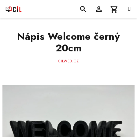
Přejít
na
obsah
Nákupní
Hledat
Přihlášení
Nápis Welcome černý
košík
20cm
CILWEB.CZ