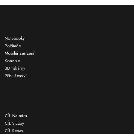
Z
á
KATEGORIE
p
a
Notebooky
t
Počítače
í
Mobilní zařízení
Konzole
3D tiskárny
Příslušenství
CÍL
CÍL Na míru
CÍL Služby
CÍL Repas