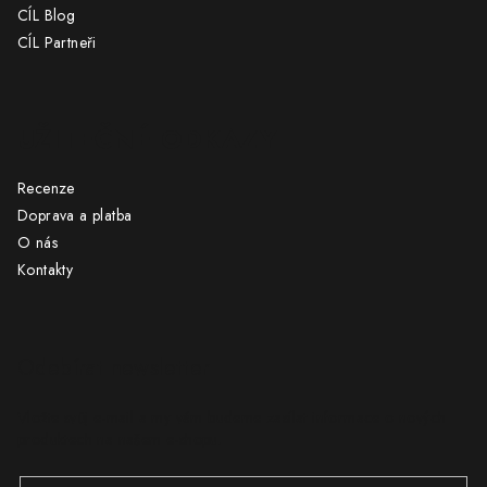
CÍL Blog
CÍL Partneři
UŽITEČNÉ ODKAZY
Recenze
Doprava a platba
O nás
Kontakty
Odebírat newsletter
Vložte svůj e-mail a my vám budeme zasílat informace o nových
produktech na našem e-shopu.