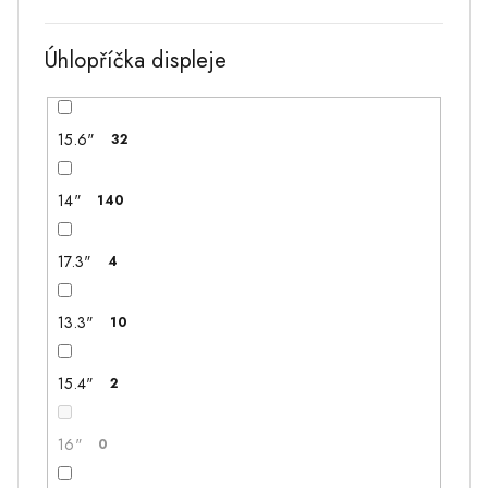
HP Elite Book 840 G2
1
Úhlopříčka displeje
HP Elite Book 840 G3
7
15.6"
32
HP Elite Book 840G2
1
14"
140
HP Elite Book 8440P
0
17.3"
4
HP Elite Book 8460P
0
13.3"
10
HP Elite Book Folio 9470M
1
15.4"
2
HP EliteBook 820 G1
0
16"
0
HP EliteBook 830 G7
1