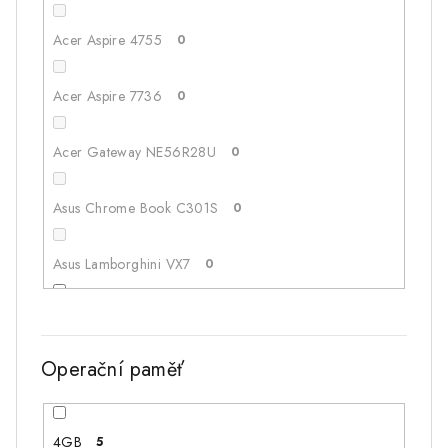
100GB
1
Acer Aspire 4755
0
256
3
Acer Aspire 7736
0
512
1
Acer Gateway NE56R28U
0
180GB
1
Asus Chrome Book C301S
0
Asus Lamborghini VX7
0
Asus N53J
1
Operační paměť
Asus X501U
0
Asus X52J
0
4GB
5