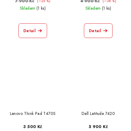
7 900 Kč
4 900 Kč
(–25 %)
(–38 %)
Skladem
(1 ks)
Skladem
(1 ks)
HP Elite Book 850 G8
0
Dell XPS P82G
0
Detail
Detail
Lenovo Think Pad T495
5
HP 250 G8
1
Dell Latitude 5300
1
Lenovo IdeaPad 320
1
MSI Cyborg 15 A13V
0
Lenovo Think Pad T470S
Dell Latitude 7420
Lenovo Think Pad T15 G1
3 500 Kč
5 900 Kč
0