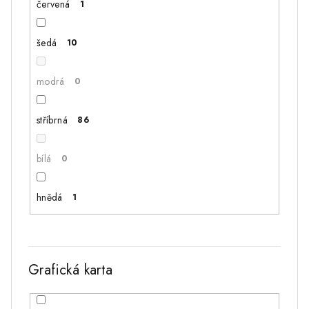
SAMSUNG
0
červená
1
Servis veškerých značek a modelů
0
šedá
10
TOSHIBA
1
modrá
0
stříbrná
86
bílá
0
hnědá
1
Grafická karta