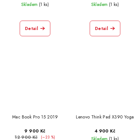
Skladem
(1 ks)
Skladem
(1 ks)
Dell Latitude 5510
2
Detail
Detail
HP 15-RB0
1
HP Pro Book 450 G2
1
Acer Spin SP314
1
Mac Book Pro 15 2019
2
Dell Latitude 7400
3
Mac Book Pro 15 2019
Lenovo Think Pad X390 Yoga
Dell latitude E7450
2
9 900 Kč
4 900 Kč
Medion Akoya E4241 2in1
0
12 900 Kč
(–23 %)
Skladem
(1 ks)