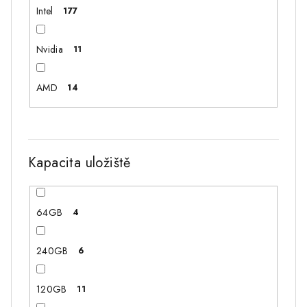
Intel
177
Nvidia
11
AMD
14
Kapacita uložiště
64GB
4
240GB
6
120GB
11