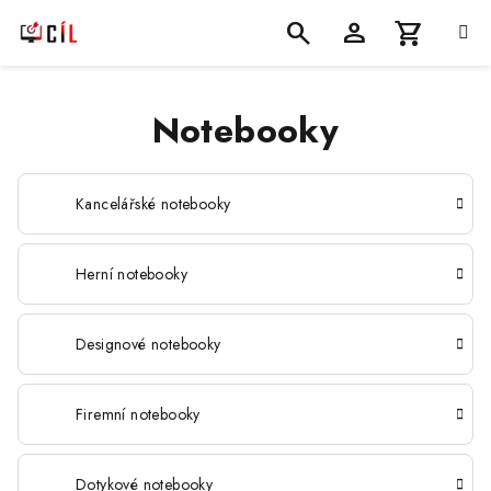
Přejít
na
obsah
Nákupní
Hledat
Přihlášení
Notebooky
košík
Kancelářské notebooky
Herní notebooky
Designové notebooky
Firemní notebooky
Dotykové notebooky