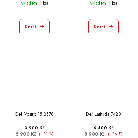
Skladem
(1 ks)
Skladem
(1 ks)
Lenovo ThinkPad L470
1
Detail
Detail
Lenovo ThinkPad L480
0
Lenovo ThinkPad X1 Carbon
1
Lenovo V330-14IKB
1
Lenovo Z50
0
MSI GS66 Stealth
0
Dell Vostro 15-3578
Dell Latitude 7420
MSI MS-16Y1
0
3 900 Kč
6 500 Kč
Mac Book Pro 13 2019
0
5 900 Kč
8 900 Kč
(–33 %)
(–26 %)