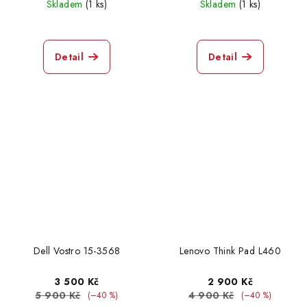
Skladem
(1 ks)
Skladem
(1 ks)
HP ProBook 4720s
1
Detail
Detail
HP ProBook 6460b
0
Lenovo B50-80
0
Lenovo B5400
0
Lenovo E31
0
Lenovo G50
1
Dell Vostro 15-3568
Lenovo Think Pad L460
Lenovo G550
0
3 500 Kč
2 900 Kč
5 900 Kč
4 900 Kč
(–40 %)
(–40 %)
Lenovo Idea Pad 110
1