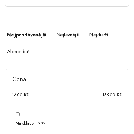
Ř
a
Nejprodávanější
Nejlevnější
Nejdražší
z
e
Abecedně
n
í
p
Cena
r
o
1600
Kč
15900
Kč
d
u
k
Na skladě
202
t