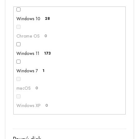
Dell Inspiron N5010
0
16
0
Windows 10
28
Dell Latitude 3500
0
64GB
0
Chrome OS
0
Dell Latitude 5411
4
15,6
0
Windows 11
173
Dell Latitude 5440
0
Windows 7
1
Dell Latitude 5480
0
macOS
0
Dell Latitude 6440
0
Windows XP
0
Dell Latitude 7280
1
Dell Latitude 7480
1