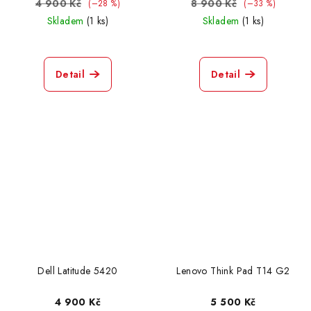
4 900 Kč
8 900 Kč
(–28 %)
(–33 %)
Skladem
(1 ks)
Skladem
(1 ks)
HP Elite Book X360 1030 G8
1
Dell Latitude 7420 Touch
0
Detail
Detail
Dell Latitude 7320
2
Lenovo Think Pad P15 G2
0
Acer Aspire 5742G
0
HP Elite Book Folio 1040 G2
0
Acer Aspire 5 A15
0
Dell Latitude 5420
Lenovo Think Pad T14 G2
HP EliteBook 830 G5
1
4 900 Kč
5 500 Kč