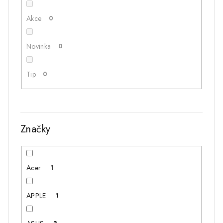
ů
Akce
0
Novinka
0
Tip
0
Značky
Acer
1
APPLE
1