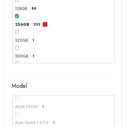
128GB
88
256GB
202
320GB
1
500GB
1
512GB
112
Model
1TB
13
128GB+320GB
2
ASUS F501A
0
256GB+1TB
1
Acer Aspire 1 A114
0