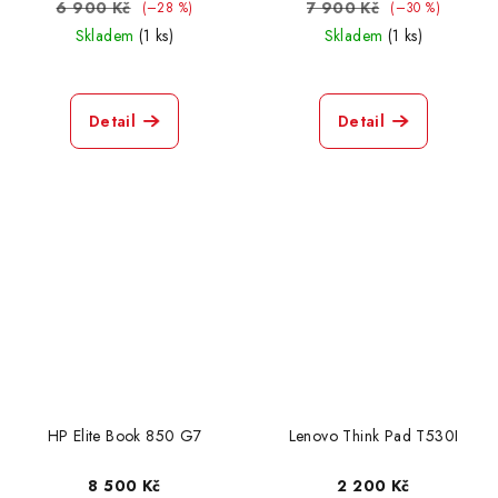
6 900 Kč
7 900 Kč
(–28 %)
(–30 %)
Skladem
(1 ks)
Skladem
(1 ks)
HP Elite Book 840 G4
1
Mac Book Air A1466
0
Detail
Detail
Lenovo Think Pad L14 G3
2
hp envy 7265ngw
0
HP Elite Book 756 G3
0
Dell Vostro 15-3568
1
Fujitsu Life Book E756
1
HP Elite Book 850 G7
Lenovo Think Pad T530I
HP Elite Book envy 13
1
8 500 Kč
2 200 Kč