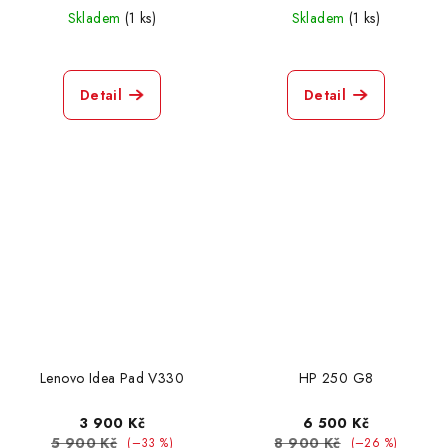
Skladem
(1 ks)
Skladem
(1 ks)
Lenovo Think Pad T440S
1
Detail
Detail
Samsung X15
0
Acer N15W8
1
Lenovo Think Pad R500
0
HP Elite Book 850 G7
5
HP Z Book Fury 15,6 G8
0
Asus TUF A15 FA506N
0
Lenovo Idea Pad V330
HP 250 G8
3 900 Kč
6 500 Kč
Acer Nitro 5 AN515-58-592C
0
5 900 Kč
8 900 Kč
(–33 %)
(–26 %)