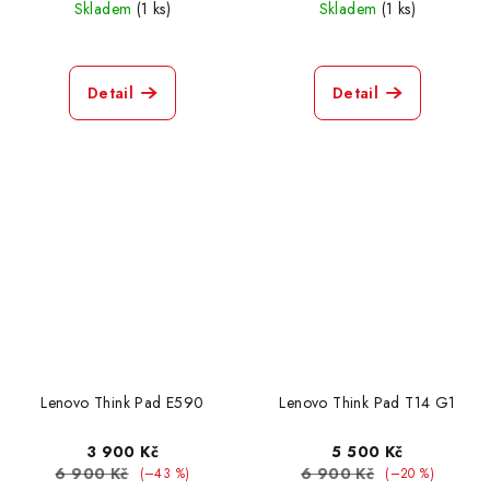
Skladem
(1 ks)
Skladem
(1 ks)
Lenovo Idea Pad S130
0
Detail
Detail
Lenovo Think Pad L390
1
Lenovo Think Pad T450
0
Lenovo Think Pad T460
3
Lenovo Think Pad T470
1
Lenovo Think Pad T470S
2
Lenovo Think Pad E590
Lenovo Think Pad T14 G1
Lenovo Think Pad T520
1
3 900 Kč
5 500 Kč
Lenovo Think Pad T530I
6 900 Kč
6 900 Kč
1
(–43 %)
(–20 %)