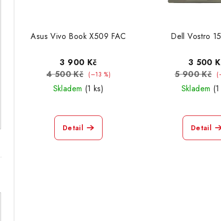
p
o
r
d
Asus Vivo Book X509 FAC
Dell Vostro 1
o
u
d
k
3 900 Kč
3 500 K
4 500 Kč
5 900 Kč
u
(–13 %)
(
t
Skladem
(1 ks)
Skladem
(1
k
ů
t
Detail
Detail
ů