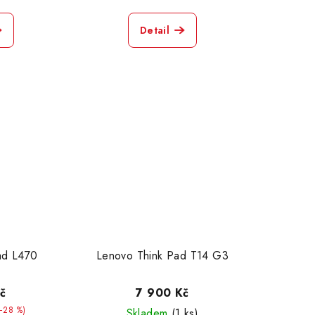
Detail
ad L470
Lenovo Think Pad T14 G3
č
7 900 Kč
–28 %)
Skladem
(1 ks)