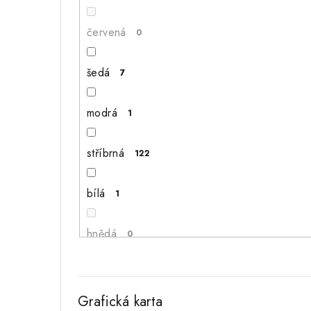
SAMSUNG
0
červená
0
Servis veškerých značek a modelů
0
šedá
7
TOSHIBA
0
modrá
1
stříbrná
122
bílá
1
hnědá
0
Grafická karta