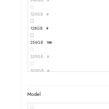
240GB
0
120GB
0
128GB
9
256GB
158
320GB
0
500GB
0
512GB
107
Model
1TB
10