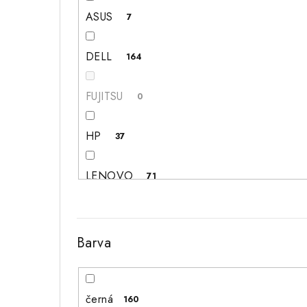
ASUS
7
DELL
164
FUJITSU
0
HP
37
LENOVO
71
MEDION
0
Barva
MSI
5
Packard Bell
0
černá
160