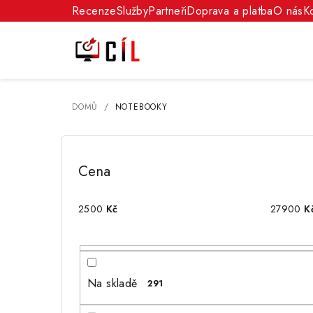
Přejít
Recenze
Služby
Partneři
Doprava a platba
O nás
K
na
obsah
DOMŮ
/
NOTEBOOKY
P
o
Cena
s
2500
Kč
27900
K
t
r
a
Na skladě
291
n