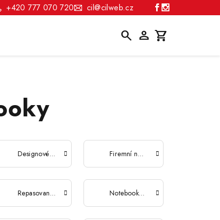
+420 777 070 720
cil@cilweb.cz
Hledat
Přihlášení
Nákupní
košík
ooky
Designové notebooky
Firemní notebooky
Repasované notebooky
Notebooky na cesty