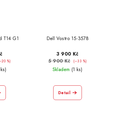
d T14 G1
Dell Vostro 15-3578
č
3 900 Kč
5 900 Kč
–20 %)
(–33 %)
 ks)
Skladem
(1 ks)
Detail