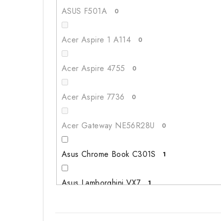
128GB+320GB
1
ASUS F501A
0
256GB+1TB
1
Acer Aspire 1 A114
0
100GB
0
Acer Aspire 4755
0
256
3
Acer Aspire 7736
0
512
1
Acer Gateway NE56R28U
0
180GB
0
Asus Chrome Book C301S
1
Asus Lamborghini VX7
1
Asus N53J
0