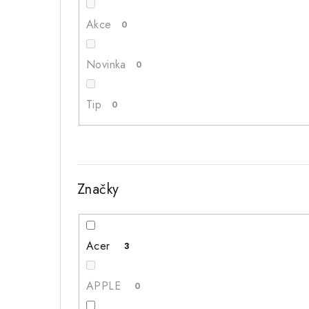
n
Akce
0
í
Novinka
p
0
a
Tip
0
n
e
l
Značky
Acer
3
APPLE
0