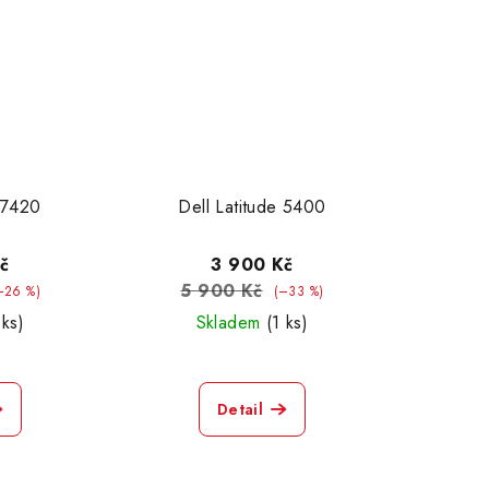
e 7420
Dell Latitude 5400
č
3 900 Kč
5 900 Kč
–26 %)
(–33 %)
 ks)
Skladem
(1 ks)
Detail