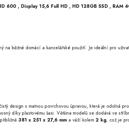
UHD 600 , Display 15,6 Full HD , HD 128GB SSD , RAM 4
a běžné domácí a kancelářské použití. Je ideální pro uživatel
čistý design s matnou povrchovou úpravou, která je odolná prot
osný díky plastovému šasi. Většina modelů se dodává ve stří
přibližně
381 x 251 x 27,6 mm
a váží kolem
2 kg
, což je p