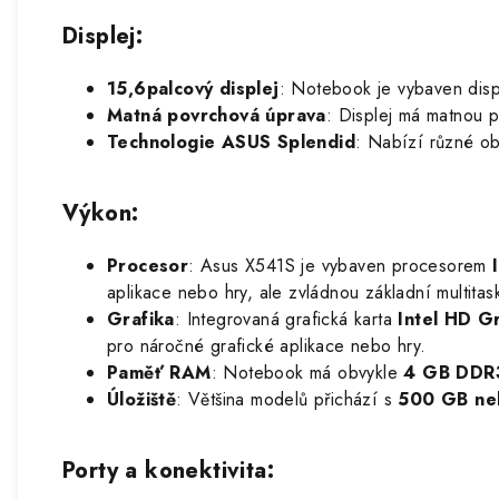
Displej
:
15,6palcový displej
: Notebook je vybaven displ
Matná povrchová úprava
: Displej má matnou p
Technologie ASUS Splendid
: Nabízí různé obr
Výkon
:
Procesor
: Asus X541S je vybaven procesorem
aplikace nebo hry, ale zvládnou základní multitas
Grafika
: Integrovaná grafická karta
Intel HD G
pro náročné grafické aplikace nebo hry.
Paměť RAM
: Notebook má obvykle
4 GB DDR
Úložiště
: Většina modelů přichází s
500 GB ne
Porty a konektivita
: