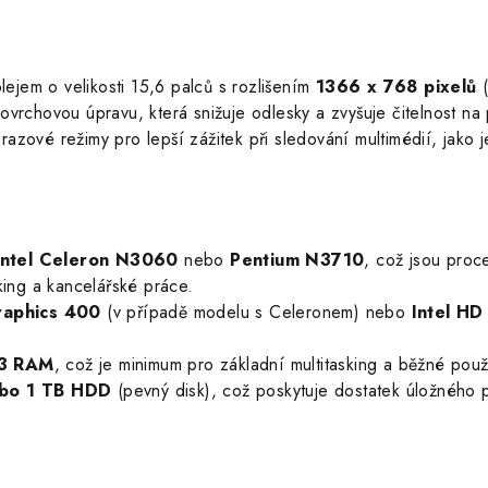
ejem o velikosti 15,6 palců s rozlišením
1366 x 768 pixelů
(
ovrchovou úpravu, která snižuje odlesky a zvyšuje čitelnost na
azové režimy pro lepší zážitek při sledování multimédií, jako je
Intel Celeron N3060
nebo
Pentium N3710
, což jsou proc
king a kancelářské práce.
raphics 400
(v případě modelu s Celeronem) nebo
Intel HD
3 RAM
, což je minimum pro základní multitasking a běžné použ
bo 1 TB HDD
(pevný disk), což poskytuje dostatek úložného p