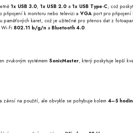
četně
1x USB 3.0
,
1x USB 2.0
a
1x USB Type-C
, což posky
o připojení k monitoru nebo televizi a
VGA
port pro připojení 
 paměťových karet, což je užitečné pro přenos dat z fotoapará
í Wi-Fi
802.11 b/g/n
a
Bluetooth 4.0
.
ven zvukovým systémem
SonicMaster
, který poskytuje lepší k
 a závisí na použití, ale obvykle se pohybuje kolem
4–5 hodin