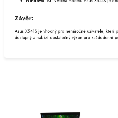
Windows 10
: Většina modelů Asus X541S je d
Závěr:
Asus X541S je vhodný pro nenáročné uživatele, kteří p
dostupný a nabízí dostatečný výkon pro každodenní po