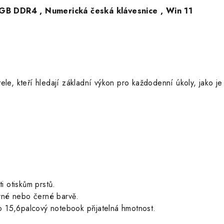
GB DDR4 , Numerická česká klávesnice , Win 11
e, kteří hledají základní výkon pro každodenní úkoly, jako je 
i otiskům prstů.
brné nebo černé barvě.
ro 15,6palcový notebook přijatelná hmotnost.