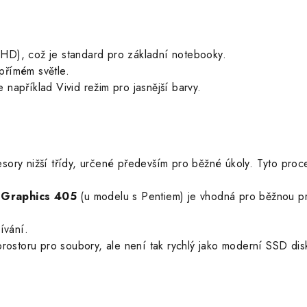
HD), což je standard pro základní notebooky.
 přímém světle.
 například Vivid režim pro jasnější barvy.
esory nižší třídy, určené především pro běžné úkoly. Tyto pr
 Graphics 405
(u modelu s Pentiem) je vhodná pro běžnou prá
ívání.
rostoru pro soubory, ale není tak rychlý jako moderní SSD dis