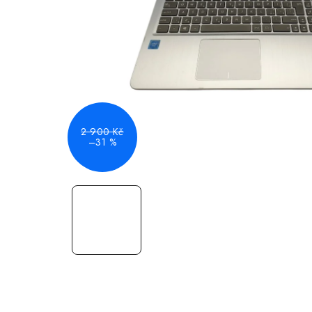
2 900 Kč
–31 %