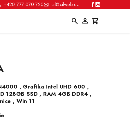
+420 777 070 720
cil@cilweb.cz
Hledat
Přihlášení
Nákupní
košík
A
 N4000 , Grafika Intel UHD 600 ,
, HD 128GB SSD , RAM 4GB DDR4 ,
nice , Win 11
ie