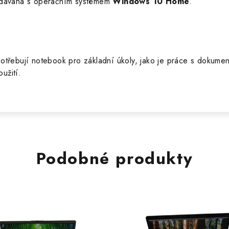
odávána s operačním systémem
Windows 10 Home
.
otřebují notebook pro základní úkoly, jako je práce s dokumen
užití.
Podobné produkty