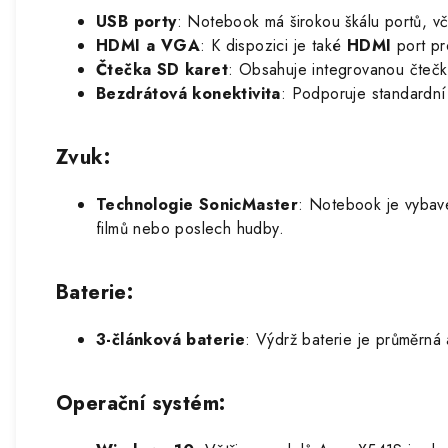
USB porty
: Notebook má širokou škálu portů, v
HDMI a VGA
: K dispozici je také
HDMI
port pr
Čtečka SD karet
: Obsahuje integrovanou čtečku
Bezdrátová konektivita
: Podporuje standardn
Zvuk
:
Technologie SonicMaster
: Notebook je vyba
filmů nebo poslech hudby.
Baterie
:
3-článková baterie
: Výdrž baterie je průměrná
Operační systém
: