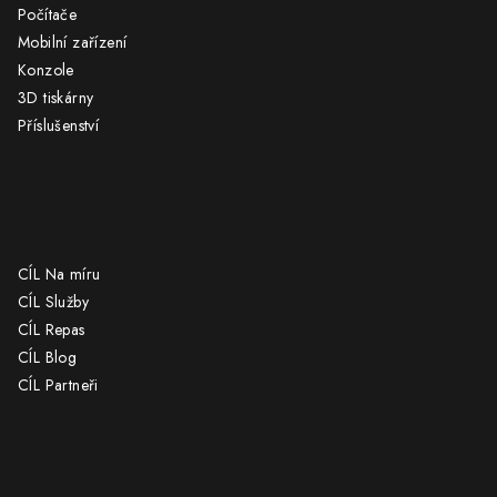
t
Počítače
í
Mobilní zařízení
Konzole
3D tiskárny
Příslušenství
CÍL
CÍL Na míru
CÍL Služby
CÍL Repas
CÍL Blog
CÍL Partneři
UŽITEČNÉ ODKAZY