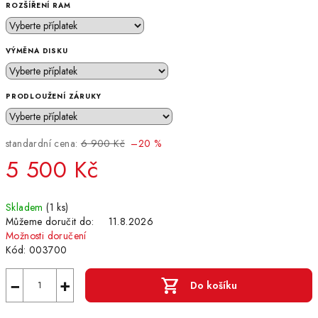
ROZŠÍŘENÍ RAM
VÝMĚNA DISKU
PRODLOUŽENÍ ZÁRUKY
standardní cena:
6 900 Kč
–20 %
5 500 Kč
Měrná
Skladem
(1 ks)
cena:
Můžeme doručit do:
11.8.2026
Možnosti doručení
Kód:
003700
−
+
Do košíku