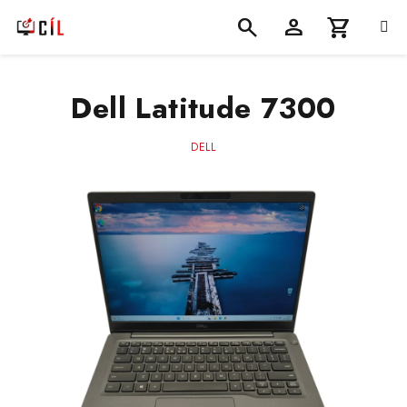
Přejít
na
obsah
Nákupní
Hledat
Přihlášení
Dell Latitude 7300
košík
DELL