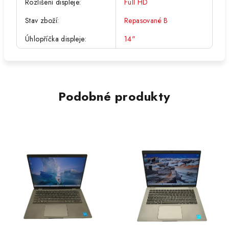
Rozlišení displeje
:
Full HD
Stav zboží
:
Repasované B
Úhlopříčka displeje
:
14"
Podobné produkty