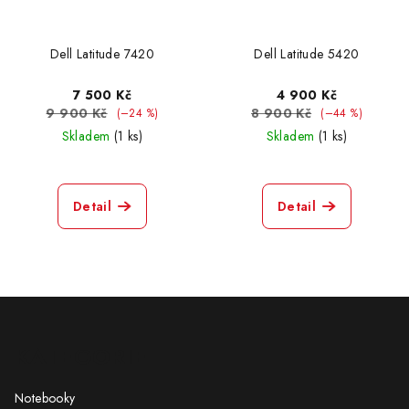
Dell Latitude 7420
Dell Latitude 5420
7 500 Kč
4 900 Kč
9 900 Kč
8 900 Kč
(–24 %)
(–44 %)
Skladem
(1 ks)
Skladem
(1 ks)
Detail
Detail
Z
á
KATEGORIE
p
a
Notebooky