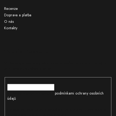
Recenze
Doprava a platba
O nás
Kontakty
Odebírat newsletter
Vložte svůj e-mail a my vám budeme zasílat informace o nových
produktech na našem e-shopu.
E-mail
Vložením e-mailu souhlasíte s
podmínkami ochrany osobních
údajů
Odesláním objednávky souhlasíte s obchodními podmínkami a
podmínkami ochrany osobních údajů