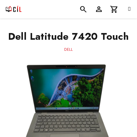
Přejít
na
obsah
Nákupní
Hledat
Přihlášení
Dell Latitude 7420 Touch
košík
DELL