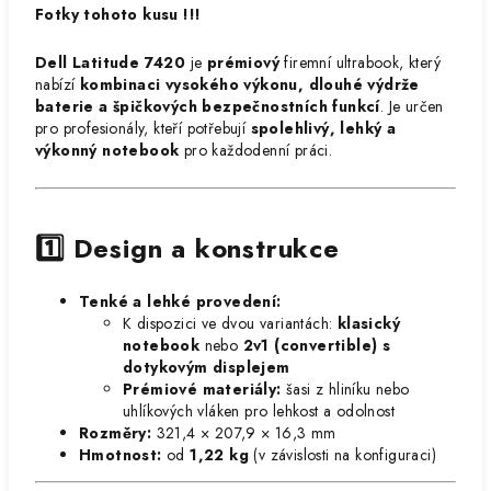
Fotky tohoto kusu !!!
Dell Latitude 7420
je
prémiový
firemní ultrabook, který
nabízí
kombinaci vysokého výkonu, dlouhé výdrže
baterie a špičkových bezpečnostních funkcí
. Je určen
pro profesionály, kteří potřebují
spolehlivý, lehký a
výkonný notebook
pro každodenní práci.
1️⃣ Design a konstrukce
Tenké a lehké provedení:
K dispozici ve dvou variantách:
klasický
notebook
nebo
2v1 (convertible) s
dotykovým displejem
Prémiové materiály:
šasi z hliníku nebo
uhlíkových vláken pro lehkost a odolnost
Rozměry:
321,4 × 207,9 × 16,3 mm
Hmotnost:
od
1,22 kg
(v závislosti na konfiguraci)