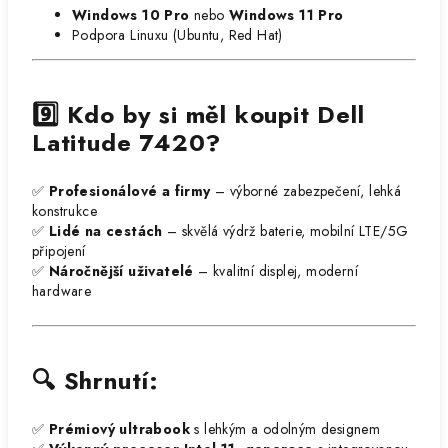
Windows 10 Pro
nebo
Windows 11 Pro
Podpora Linuxu (Ubuntu, Red Hat)
9️⃣ Kdo by si měl koupit Dell
Latitude 7420?
✅
Profesionálové a firmy
– výborné zabezpečení, lehká
konstrukce
✅
Lidé na cestách
– skvělá výdrž baterie, mobilní LTE/5G
připojení
✅
Náročnější uživatelé
– kvalitní displej, moderní
hardware
🔍 Shrnutí:
✅
Prémiový ultrabook
s lehkým a odolným designem