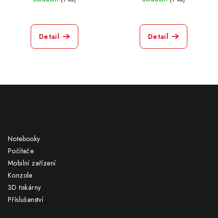
Detail
Detail
Z
á
KATEGORIE
p
a
Notebooky
t
Počítače
í
Mobilní zařízení
Konzole
3D tiskárny
Příslušenství