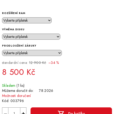
ROZŠÍŘENÍ RAM
VÝMĚNA DISKU
PRODLOUŽENÍ ZÁRUKY
standardní cena:
12 900 Kč
–34 %
8 500 Kč
Měrná
Skladem
(1 ks)
cena:
Můžeme doručit do:
7.8.2026
Možnosti doručení
Kód:
003796
−
+
Do košíku