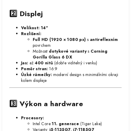
2️⃣ Displej
Velikost:
14"
Rozlišení:
Full HD (1920 × 1080 px)
s
antireflexním
povrchem
Možnost
dotykové varianty
s
Corning
Gorilla Glass 6 DX
Jas:
až
400 nitů
(dobře viditelný i venku)
Poměr stran:
16:9
Úzké rámečky:
moderní design s minimálními okraji
kolem displeje
3️⃣ Výkon a hardware
Procesory:
Intel Core
11. generace
(Tiger Lake)
Varianty:
i5-1135G7, i7-1185G7