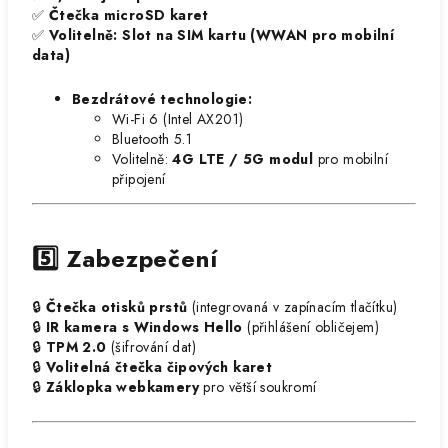
✅
Čtečka microSD karet
✅
Volitelně: Slot na SIM kartu (WWAN pro mobilní
data)
Bezdrátové technologie:
Wi-Fi 6 (Intel AX201)
Bluetooth 5.1
Volitelně:
4G LTE / 5G modul
pro mobilní
připojení
5️⃣ Zabezpečení
🔒
Čtečka otisků prstů
(integrovaná v zapínacím tlačítku)
🔒
IR kamera s Windows Hello
(přihlášení obličejem)
🔒
TPM 2.0
(šifrování dat)
🔒
Volitelná čtečka čipových karet
🔒
Záklopka webkamery
pro větší soukromí