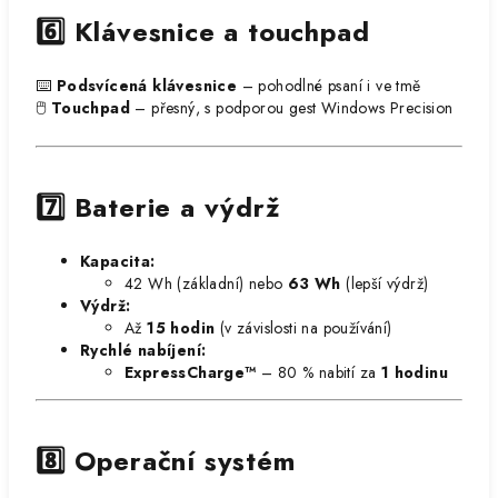
6️⃣ Klávesnice a touchpad
⌨️
Podsvícená klávesnice
– pohodlné psaní i ve tmě
🖱️
Touchpad
– přesný, s podporou gest Windows Precision
7️⃣ Baterie a výdrž
Kapacita:
42 Wh (základní) nebo
63 Wh
(lepší výdrž)
Výdrž:
Až
15 hodin
(v závislosti na používání)
Rychlé nabíjení:
ExpressCharge™
– 80 % nabití za
1 hodinu
8️⃣ Operační systém