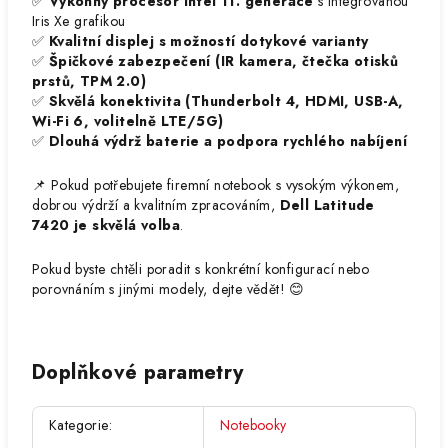
✅
Výkonný procesor Intel 11. generace
s integrovanou
Iris Xe grafikou
✅
Kvalitní displej s možností dotykové varianty
✅
Špičkové zabezpečení (IR kamera, čtečka otisků
prstů, TPM 2.0)
✅
Skvělá konektivita (Thunderbolt 4, HDMI, USB-A,
Wi-Fi 6, volitelně LTE/5G)
✅
Dlouhá výdrž baterie a podpora rychlého nabíjení
📌 Pokud potřebujete firemní notebook s vysokým výkonem,
dobrou výdrží a kvalitním zpracováním,
Dell Latitude
7420 je skvělá volba
.
Pokud byste chtěli poradit s konkrétní konfigurací nebo
porovnáním s jinými modely, dejte vědět! 😊
Doplňkové parametry
Kategorie
:
Notebooky