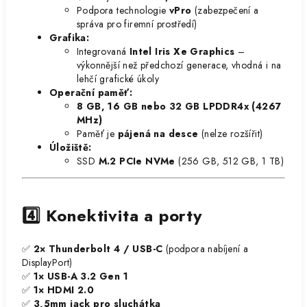
Podpora technologie
vPro
(zabezpečení a
správa pro firemní prostředí)
Grafika:
Integrovaná
Intel Iris Xe Graphics
–
výkonnější než předchozí generace, vhodná i na
lehčí grafické úkoly
Operační paměť:
8 GB, 16 GB nebo 32 GB LPDDR4x (4267
MHz)
Paměť je
pájená na desce
(nelze rozšířit)
Úložiště:
SSD
M.2 PCIe NVMe
(256 GB, 512 GB, 1 TB)
4️⃣ Konektivita a porty
✅
2× Thunderbolt 4 / USB-C
(podpora nabíjení a
DisplayPort)
✅
1× USB-A 3.2 Gen 1
✅
1× HDMI 2.0
✅
3,5mm jack pro sluchátka