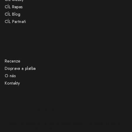
CÍL Repas
CÍL Blog
CÍL Partneři
UŽITEČNÉ ODKAZY
Recenze
Doprava a platba
O nás
Kontakty
Odebírat newsletter
Vložte svůj e-mail a my vám budeme zasílat informace o nových
produktech na našem e-shopu.