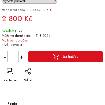
standardní cena:
3 300 Kč
–15 %
2 800 Kč
Měrná
Skladem
(1 ks)
cena:
Můžeme doručit do:
11.8.2026
Možnosti doručení
Kód:
002004
−
+
Do košíku
Zeptat se
Sdílet
Popis