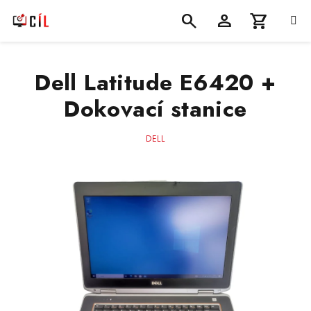
Přejít
na
obsah
Nákupní
Hledat
Přihlášení
Dell Latitude E6420 +
košík
Dokovací stanice
DELL