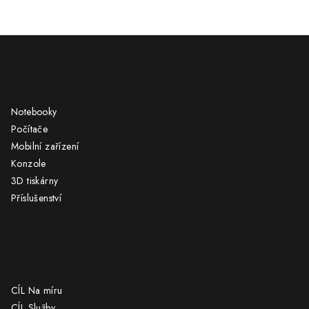
Z
á
KATEGORIE
p
a
Notebooky
t
Počítače
í
Mobilní zařízení
Konzole
3D tiskárny
Příslušenství
CÍL
CÍL Na míru
CÍL Služby