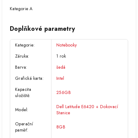
Kategorie A
Doplňkové parametry
Kategorie
:
Notebooky
Záruka
:
1 rok
Barva
:
šedá
Grafická karta
:
Intel
Kapacita
256GB
uložiště
:
Dell Latitude E6420 + Dokovací
Model
:
Stanice
Operační
8GB
paměť
: