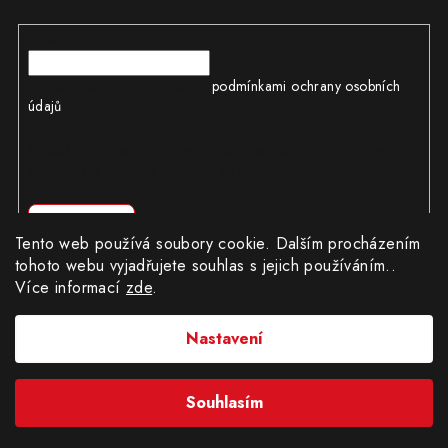
E-mail
Vložením e-mailu souhlasíte s
podmínkami ochrany osobních
údajů
Odesláním objednávky souhlasíte s obchodními podmínkami a
podmínkami ochrany osobních údajů
Přihlásit se
Tento web používá soubory cookie. Dalším procházením
tohoto webu vyjadřujete souhlas s jejich používáním..
Více informací
zde
.
Copyright 2026
CÍLWEB.CZ
. Všechna práva vyhrazena.
|
Obchodní podmínky
|
Ochrana osobních údajů
Nastavení
Provozovatel e-shopu: Robert Matuška, IČ: 62404130, se sídlem
Dědinská 896/19, Praha 16100.
Fyzická osoba zapsána v Živnostenském rejstříku.
Souhlasím
Vytvořil Shoptet
&
PekneWeby