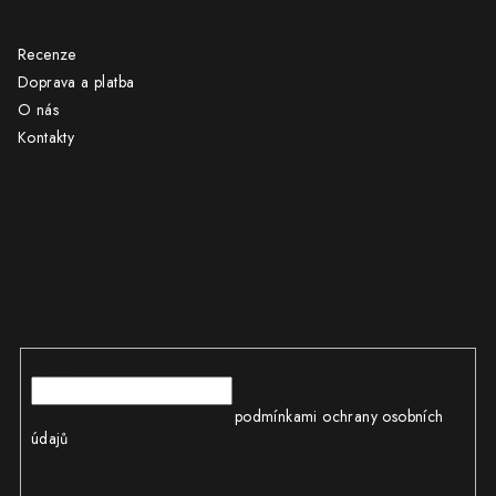
UŽITEČNÉ ODKAZY
Recenze
Doprava a platba
O nás
Kontakty
Odebírat newsletter
Vložte svůj e-mail a my vám budeme zasílat informace o nových
produktech na našem e-shopu.
E-mail
Vložením e-mailu souhlasíte s
podmínkami ochrany osobních
údajů
Odesláním objednávky souhlasíte s obchodními podmínkami a