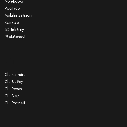
Notebooky
t
Počítače
í
Mobilní zařízení
Konzole
3D tiskárny
Příslušenství
CÍL
CÍL Na míru
CÍL Služby
CÍL Repas
CÍL Blog
CÍL Partneři