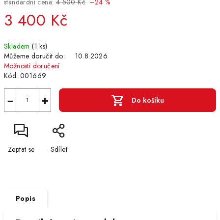
standardní cena:
4 500 Kč
–24 %
3 400 Kč
Měrná
Skladem
(1 ks)
cena:
Můžeme doručit do:
10.8.2026
Možnosti doručení
Kód:
001669
−
+
Do košíku
Zeptat se
Sdílet
Popis