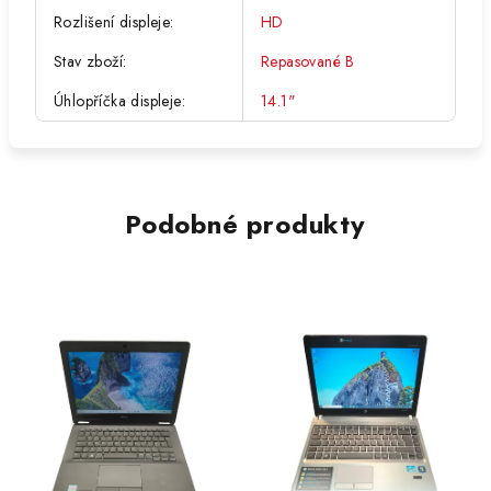
Rozlišení displeje
:
HD
Stav zboží
:
Repasované B
Úhlopříčka displeje
:
14.1"
Podobné produkty