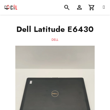
Přejít
na
obsah
Nákupní
Hledat
Přihlášení
Dell Latitude E6430
košík
DELL