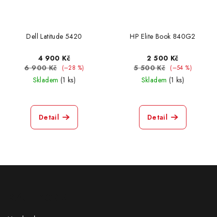
Dell Latitude 5420
HP Elite Book 840G2
4 900 Kč
2 500 Kč
6 900 Kč
5 500 Kč
(–28 %)
(–54 %)
Skladem
(1 ks)
Skladem
(1 ks)
Detail
Detail
Z
á
KATEGORIE
p
a