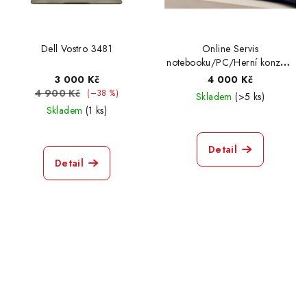
Dell Vostro 3481
Online Servis
notebooku/PC/Herní konzole
- čištění + pastování +
3 000 Kč
4 000 Kč
přeinstalace
4 900 Kč
(–38 %)
Skladem
(>5 ks)
Skladem
(1 ks)
Detail
Detail