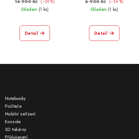
14 900 Kč
6 900 Kč
(–20 %)
(–34 %)
Skladem
(1 ks)
Skladem
(1 ks)
Detail
Detail
Z
á
KATEGORIE
p
a
Notebooky
t
Počítače
í
Mobilní zařízení
Konzole
3D tiskárny
Příslušenství