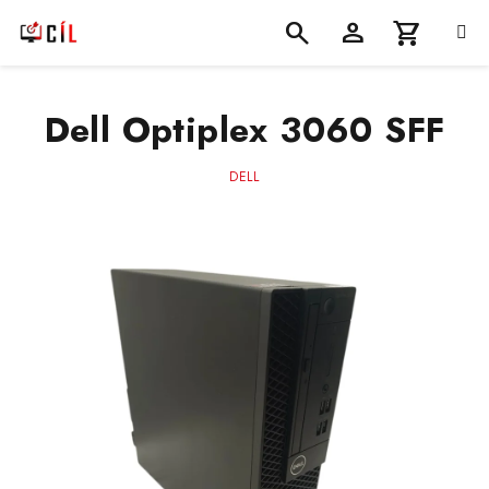
Přejít
na
obsah
Nákupní
Hledat
Přihlášení
Dell Optiplex 3060 SFF
košík
DELL