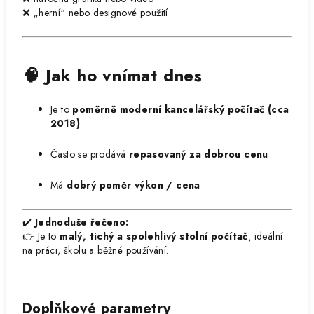
❌ „herní“ nebo designové použití
🧠 Jak ho vnímat dnes
Je to
poměrně moderní kancelářský počítač (cca
2018)
Často se prodává
repasovaný za dobrou cenu
Má
dobrý poměr výkon / cena
✔️
Jednoduše řečeno:
👉 Je to
malý, tichý a spolehlivý stolní počítač
, ideální
na práci, školu a běžné používání.
Doplňkové parametry