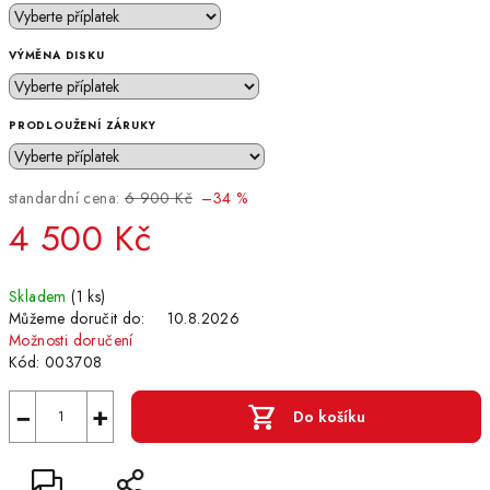
VÝMĚNA DISKU
PRODLOUŽENÍ ZÁRUKY
standardní cena:
6 900 Kč
–34 %
4 500 Kč
Měrná
Skladem
(1 ks)
cena:
Můžeme doručit do:
10.8.2026
Možnosti doručení
Kód:
003708
−
+
Do košíku