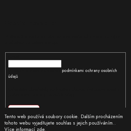
Odebírat newsletter
Vložte svůj e-mail a my vám budeme zasílat informace o nových
produktech na našem e-shopu.
E-mail
Vložením e-mailu souhlasíte s
podmínkami ochrany osobních
údajů
Odesláním objednávky souhlasíte s obchodními podmínkami a
podmínkami ochrany osobních údajů
Přihlásit se
Tento web používá soubory cookie. Dalším procházením
tohoto webu vyjadřujete souhlas s jejich používáním..
Více informací
zde
.