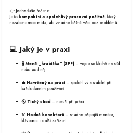
👉 Jednoduše řečeno:
Je to
kompaktní a spolehlivý pracovní počítač
, který
nezabere moc místa, ale zvládne běžné věci bez problémů.
💻 Jaký je v praxi
🖥️
Menší „krabička“ (SFF)
– vejde se klidně na stůl
nebo pod něj
💼
Navržený na práci
– spolehlivý a stabilní při
každodenním používání
🔇
Tichý chod
– neruší při práci
🔌
Hodně konektorů
– snadno připojíš monitor,
klávesnici i další zařízení