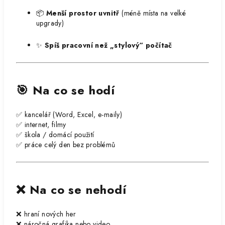
📦
Menší prostor uvnitř
(méně místa na velké
upgrady)
✨
Spíš pracovní než „stylový“ počítač
🎯 Na co se hodí
✅ kancelář (Word, Excel, e-maily)
✅ internet, filmy
✅ škola / domácí použití
✅ práce celý den bez problémů
❌ Na co se nehodí
❌ hraní nových her
❌ náročná grafika nebo video