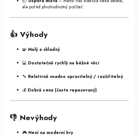
📦
Úspora místa
– menší než klasická velká bedna,
ale pořád plnohodnotný počítač
👍 Výhody
🧩
Malý a skladný
💻
Dostatečně rychlý na běžné věci
🔧
Relativně snadno opravitelný / rozšiřitelný
💰
Dobrá cena (často repasovaný)
👎 Nevýhody
🎮
Není na moderní hry