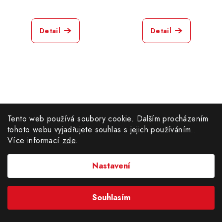
Detail
Detail
Tento web používá soubory cookie. Dalším procházením
tohoto webu vyjadřujete souhlas s jejich používáním..
Více informací
zde
.
Nastavení
PC Asus TUF Gaming
Acer Aspire Z1 All-In
19 900 Kč
2 800 Kč
Souhlasím
24 900 Kč
5 900 Kč
(–20 %)
(–52 %)
Skladem
(1 ks)
Skladem
(1 ks)