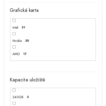
Grafická karta
MEDION
1
MSI
6
Intel
51
Servis veškerých značek a modelů
0
Nvidia
20
AMD
17
Kapacita uložiště
240GB
2