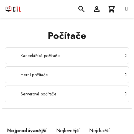
Přejít
na
obsah
Nákupní
Hledat
Přihlášení
Počítače
košík
Kancelářské počítače
Herní počítače
Serverové počítače
Ř
a
Nejprodávanější
Nejlevnější
Nejdražší