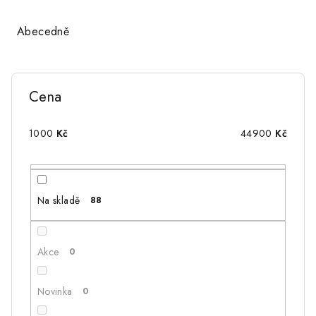
z
e
Abecedně
n
í
p
Cena
r
o
1000
Kč
44900
Kč
d
u
k
Na skladě
88
t
ů
Akce
0
Novinka
0