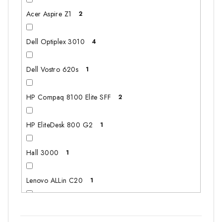
256GB+1TB
3
Acer Aspire Z1
2
256GB + 1TB
1
Dell Optiplex 3010
4
512GB+1TB
7
Dell Vostro 620s
1
512GB+500GB
1
HP Compaq 8100 Elite SFF
2
512GB+3TB
1
HP EliteDesk 800 G2
1
1TB+1TB
2
Hall 3000
1
256GB+320GB
1
Lenovo ALLin C20
1
256GB+750GB
1
Lenovo Think Center M92
2