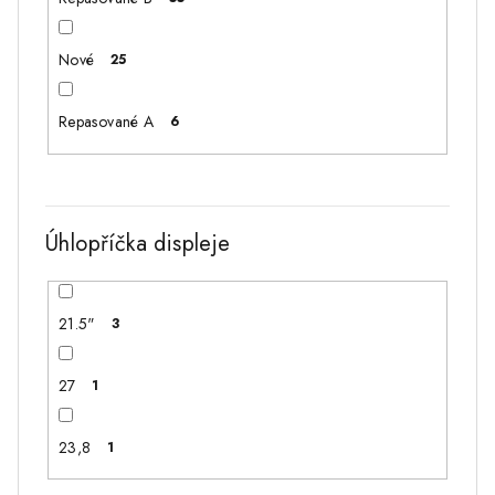
Lenovo Think Center M700 Mini
1
Nové
25
Dell Optiplex 7070 MINI
1
Repasované A
6
Lenovo Idea Centre AIO 3 24IIL5
1
HP All in one 24-f1002nc
0
Úhlopříčka displeje
PC ASUS TUF Gaming Akvárium
1
21.5"
3
Lenovo 90DQ
1
27
1
PC EA Games
0
23,8
1
PC Dark Flash White
0