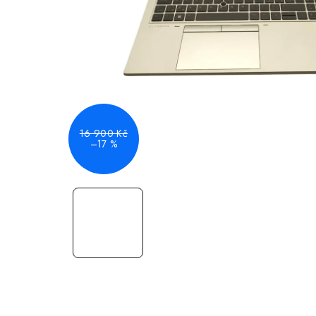
16 900 Kč
–17 %