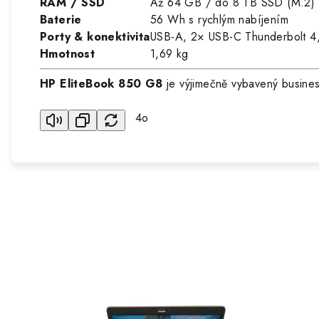
RAM / SSD
Až 64 GB / do 8 TB SSD (M.2)
Baterie
56 Wh s rychlým nabíjením
Porty & konektivita
USB-A, 2× USB-C Thunderbolt 4,
Hmotnost
1,69 kg
HP EliteBook 850 G8
je výjimečně vybavený busines
4o