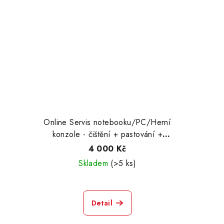
Online Servis notebooku/PC/Herní
konzole - čištění + pastování +
přeinstalace
4 000 Kč
Skladem
(>5 ks)
Detail