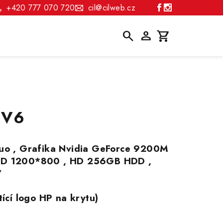
+420 777 070 720
cil@cilweb.cz
Hledat
Přihlášení
Nákupní
košík
DV6
Duo , Grafika Nvidia GeForce 9200M
 HD 1200*800 , HD 256GB HDD ,
7
tící logo HP na krytu)