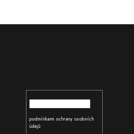
ZY
Odebírat newsletter
Vložte svůj e-mail a my vám budeme
zasílat informace o nových
produktech na našem e-shopu.
E-mail
Vložením e-mailu souhlasíte s
podmínkami ochrany osobních
údajů