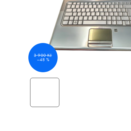
3 900 Kč
–48 %