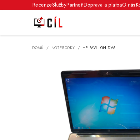
Přejít
Recenze
Služby
Partneři
Doprava a platba
O nás
K
na
obsah
DOMŮ
/
NOTEBOOKY
/
HP PAVILION DV6