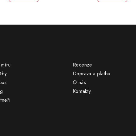
UŽITEČNÉ ODKA
 míru
Recenze
žby
Doprava a platba
pas
O nás
og
Kontakty
tneři