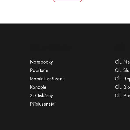
Z
á
KATEGORIE
CÍL
p
a
Notebooky
CÍL Na
t
Počítače
CÍL Slu
Mobilní zařízení
CÍL Re
í
Konzole
CÍL Bl
3D tiskárny
CÍL Par
Příslušenství