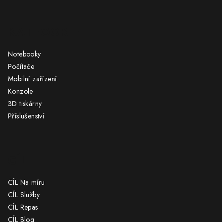
Z
á
KATEGORIE
p
a
Notebooky
t
Počítače
í
Mobilní zařízení
Konzole
3D tiskárny
Příslušenství
CÍL
CÍL Na míru
CÍL Služby
CÍL Repas
CÍL Blog