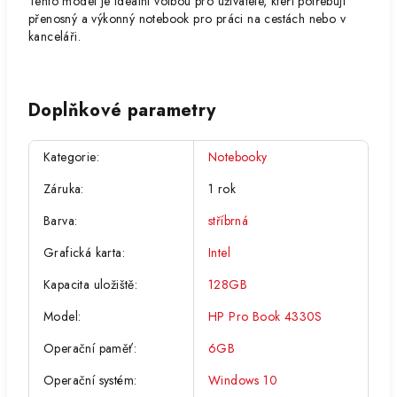
Tento model je ideální volbou pro uživatele, kteří potřebují
přenosný a výkonný notebook pro práci na cestách nebo v
kanceláři.
Doplňkové parametry
Kategorie
:
Notebooky
Záruka
:
1 rok
Barva
:
stříbrná
Grafická karta
:
Intel
Kapacita uložiště
:
128GB
Model
:
HP Pro Book 4330S
Operační paměť
:
6GB
Operační systém
:
Windows 10