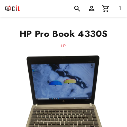
Přejít
na
obsah
Nákupní
Hledat
Přihlášení
HP Pro Book 4330S
košík
HP