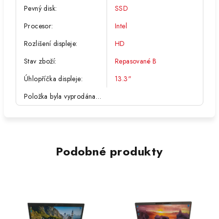
Pevný disk
:
SSD
Procesor
:
Intel
Rozlišení displeje
:
HD
Stav zboží
:
Repasované B
Úhlopříčka displeje
:
13.3"
Položka byla vyprodána…
Podobné produkty