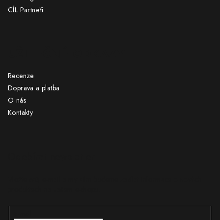
CÍL Partneři
UŽITEČNÉ ODKAZY
Recenze
Doprava a platba
O nás
Kontakty
Odebírat newsletter
Vložte svůj e-mail a my vám budeme zasílat informace o nových
produktech na našem e-shopu.
E-mail