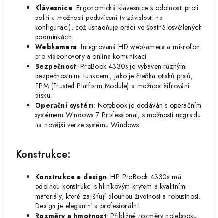
Klávesnice
: Ergonomická klávesnice s odolností proti
polití a možností podsvícení (v závislosti na
konfiguraci), což usnadňuje práci ve špatně osvětlených
podmínkách.
Webkamera
: Integrovaná HD webkamera a mikrofon
pro videohovory a online komunikaci.
Bezpečnost
: ProBook 4330s je vybaven různými
bezpečnostními funkcemi, jako je čtečka otisků prstů,
TPM (Trusted Platform Module) a možnost šifrování
disku.
Operační systém
: Notebook je dodáván s operačním
systémem Windows 7 Professional, s možností upgradu
na novější verze systému Windows.
Konstrukce:
Konstrukce a design
: HP ProBook 4330s má
odolnou konstrukci s hliníkovým krytem a kvalitními
materiály, které zajišťují dlouhou životnost a robustnost.
Design je elegantní a profesionální.
Rozměry a hmotnost
: Přibližné rozměry notebooku