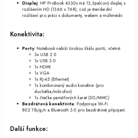
Displej
: HP ProBook 4330s má 13,3palcový displej s
rozlišením HD (1366 x 768), což je standardní
rozlišení pro práci s dokumenty, webem a multimédii.
Konektivita:
Porty
: Notebook nabízí širokou škálu portů, včetně:
3x USB 2.0
1x USB 3.0
1x HDMI
1x VGA
1x RJ-45 (Ethernet)
1x kombinovaný audio konektor (pro
sluchátka/mikrofon)
1x čtečka paměťových karet (SD/MMC)
Bezdrátová konektivita
: Podporuje Wi-Fi
802.11b/g/n a Bluetooth 3.0 pro bezdrátové připojení.
Další funkce: