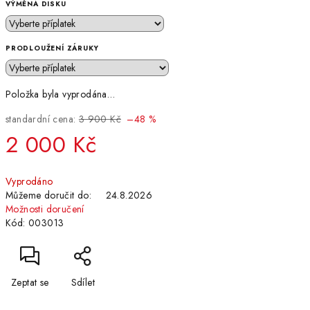
VÝMĚNA DISKU
PRODLOUŽENÍ ZÁRUKY
Položka byla vyprodána…
standardní cena:
3 900 Kč
–48 %
2 000 Kč
Měrná
Vyprodáno
cena:
Můžeme doručit do:
24.8.2026
Možnosti doručení
Kód:
003013
Zeptat se
Sdílet