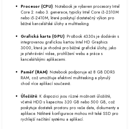
Procesor (CPU)
: Notebook je vybaven procesory Intel
Core 2. nebo 3. generace, typicky Intel Core i3-2310M
nebo i5-2410M, které poskytují dostatečný výkon pro
běžné kancelářské úlohy a multitasking.
Grafická karta (GPU)
: ProBook 4330s je dodáván s
integrovanou grafickou kartou Intel HD Graphics
3000, která je vhodná pro běžné grafické úlohy, jako
je přehrávání videa, prohlížení webu a práce s
kancelářskými aplikacemi.
Paměť (RAM)
: Notebook podporuje až 8 GB DDR3
RAM, což umožňuje efektivní multitasking a plynulý
chod více aplikací současně.
Úložiště
: K dispozici jsou různé možnosti úložiště,
včetně HDD s kapacitou 320 GB nebo 500 GB, což
poskytuje dostatek prostoru pro vaše data, dokumenty a
aplikace. Některé konfigurace mohou mít také SSD pro
rychlejší načítání systému a aplikací.