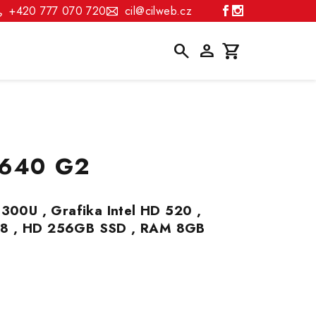
+420 777 070 720
cil@cilweb.cz
Hledat
Přihlášení
Nákupní
košík
 640 G2
6300U , Grafika Intel HD 520 ,
68 , HD 256GB SSD , RAM 8GB