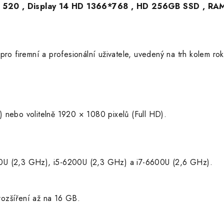
 HD 520 , Display 14 HD 1366*768 , HD 256GB SSD , R
 firemní a profesionální uživatele, uvedený na trh kolem ro
) nebo volitelně 1920 × 1080 pixelů (Full HD).
00U (2,3 GHz), i5-6200U (2,3 GHz) a i7-6600U (2,6 GHz).
zšíření až na 16 GB.