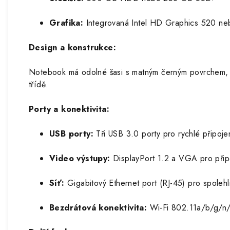
Grafika:
Integrovaná Intel HD Graphics 520 
Design a konstrukce:
Notebook má odolné šasi s matným černým povrchem, 
třídě.
Porty a konektivita:
USB porty:
Tři USB 3.0 porty pro rychlé připojen
Video výstupy:
DisplayPort 1.2 a VGA pro přip
Síť:
Gigabitový Ethernet port (RJ-45) pro spolehli
Bezdrátová konektivita:
Wi-Fi 802.11a/b/g/n/