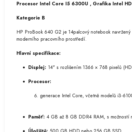
Procesor Intel Core I5 6300U , Grafika Intel
Kategorie B
HP ProBook 640 G2 je 14palcový notebook navržený pro
moderního pracovního prostředí.
Hlavní specifikace:
Displej:
14" s rozlišením 1366 × 768 pixelů (HD
Procesor:
generace Intel Core, včetně modelů i3-61
Paměť:
4 GB až 8 GB DDR4 RAM, s možností ro
Úložiště:
500 GB HDD nebo 256 GB SSD.