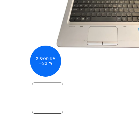
3 900 Kč
–23 %