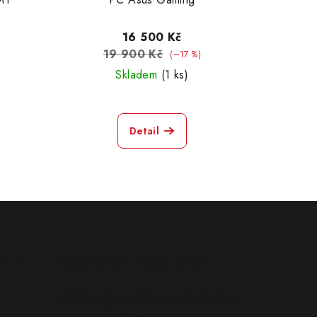
16 500 Kč
19 900 Kč
(–17 %)
Skladem
(1 ks)
Detail
ZY
Odebírat newsletter
Vložte svůj e-mail a my vám budeme
zasílat informace o nových