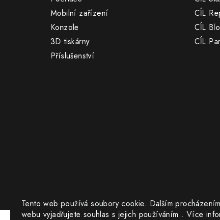
t
Mobilní zařízení
CÍL Re
í
Konzole
CÍL Bl
3D tiskárny
CÍL Par
Příslušenství
Tento web používá soubory cookie. Dalším procházením
webu vyjadřujete souhlas s jejich používáním.. Více inf