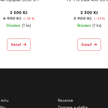
3 500 Kč
2 500 Kč
4 900 Kč
3 900 Kč
(–28 %)
(–35 %)
Skladem
(1 ks)
Skladem
(1 ks)
Detail
Detail
UŽITEČNÉ ODKA
 míru
Recenze
žby
Doprava a platba