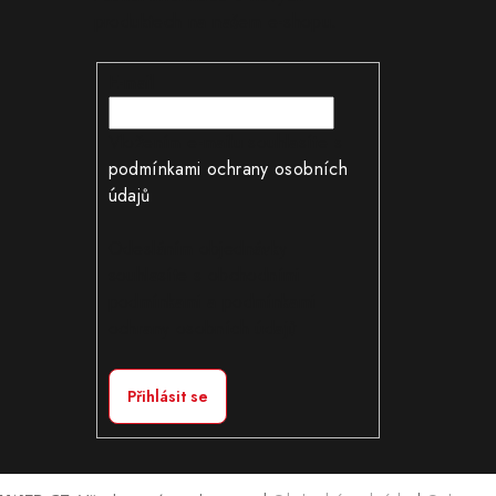
produktech na našem e-shopu.
E-mail
Vložením e-mailu souhlasíte s
podmínkami ochrany osobních
údajů
Odesláním objednávky
souhlasíte s obchodními
podmínkami a podmínkami
ochrany osobních údajů
Přihlásit se