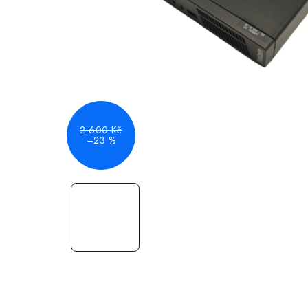
2 600 Kč
–23 %