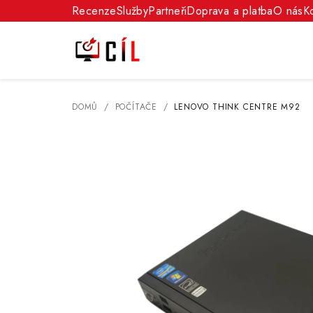
Přejít
Recenze
Služby
Partneři
Doprava a platba
O nás
K
na
obsah
DOMŮ
/
POČÍTAČE
/
LENOVO THINK CENTRE M92