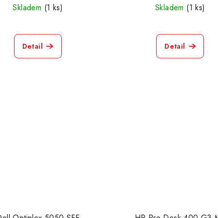
Skladem
(1 ks)
Skladem
(1 ks)
Detail
Detail
Dell Optiplex 5050 SFF
HP Pro Desk 400 G3 