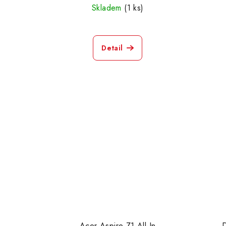
Skladem
(1 ks)
Detail
Acer Aspire Z1 All-In