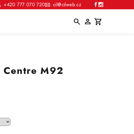
+420 777 070 720
cil@cilweb.cz
Hledat
Přihlášení
Nákupní
košík
k Centre M92