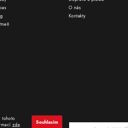
pas
O nás
og
Kontakty
tneři
 tohoto
Souhlasím
ormací
zde
.