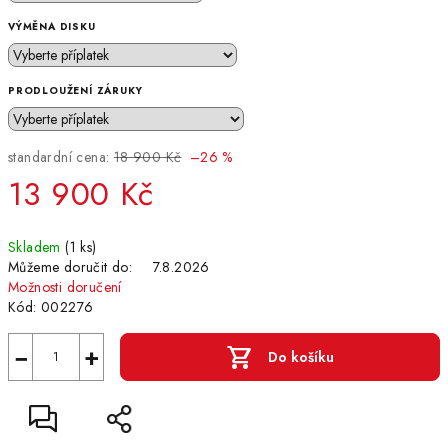
VÝMĚNA DISKU
PRODLOUŽENÍ ZÁRUKY
standardní cena:
18 900 Kč
–26 %
13 900 Kč
Měrná
Skladem
(1 ks)
cena:
Můžeme doručit do:
7.8.2026
Možnosti doručení
Kód:
002276
−
+
Do košíku