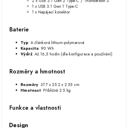
2 x USB 3.1 Gen 2 Type-C / Thunderbolt 3
1 x USB 3.1 Gen 1 Type-C
1 x Napájecí konektor
Baterie
Typ
: 6-článková lithium-polymerová
Kapacita
: 90 Wh
Výdrž
: Až 16,5 hodin (dle konfigurace a používání)
Rozměry a hmotnost
Rozměry
: 37.7 x 25.2 x 2.55 cm
Hmotnost
: Přibližně 2.5 kg
Funkce a vlastnosti
Design