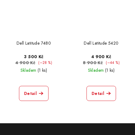
Dell Latitude 7480
Dell Latitude 5420
3 500 Kč
4 900 Kč
4 900 Kč
8 900 Kč
(–28 %)
(–44 %)
Skladem
(1 ks)
Skladem
(1 ks)
Detail
Detail
Z