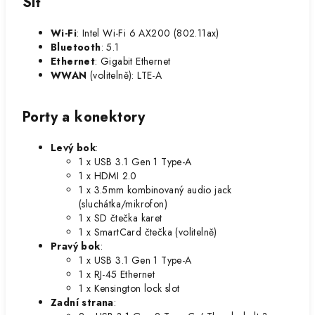
Síť
Wi-Fi
: Intel Wi-Fi 6 AX200 (802.11ax)
Bluetooth
: 5.1
Ethernet
: Gigabit Ethernet
WWAN
(volitelně): LTE-A
Porty a konektory
Levý bok
:
1 x USB 3.1 Gen 1 Type-A
1 x HDMI 2.0
1 x 3.5mm kombinovaný audio jack
(sluchátka/mikrofon)
1 x SD čtečka karet
1 x SmartCard čtečka (volitelně)
Pravý bok
:
1 x USB 3.1 Gen 1 Type-A
1 x RJ-45 Ethernet
1 x Kensington lock slot
Zadní strana
: