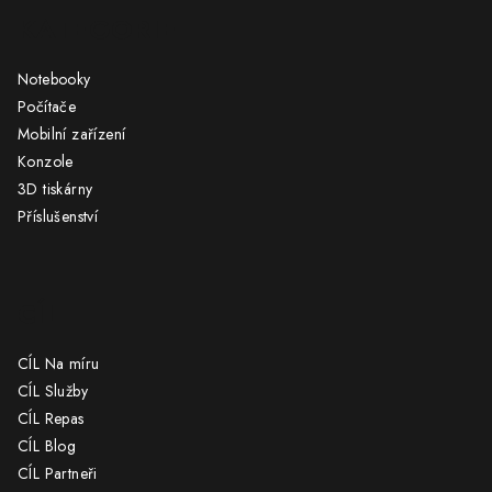
á
KATEGORIE
p
a
Notebooky
t
Počítače
í
Mobilní zařízení
Konzole
3D tiskárny
Příslušenství
CÍL
CÍL Na míru
CÍL Služby
CÍL Repas
CÍL Blog
CÍL Partneři