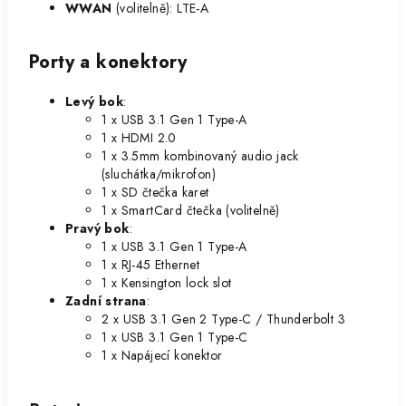
WWAN
(volitelně): LTE-A
Porty a konektory
Levý bok
:
1 x USB 3.1 Gen 1 Type-A
1 x HDMI 2.0
1 x 3.5mm kombinovaný audio jack
(sluchátka/mikrofon)
1 x SD čtečka karet
1 x SmartCard čtečka (volitelně)
Pravý bok
:
1 x USB 3.1 Gen 1 Type-A
1 x RJ-45 Ethernet
1 x Kensington lock slot
Zadní strana
:
2 x USB 3.1 Gen 2 Type-C / Thunderbolt 3
1 x USB 3.1 Gen 1 Type-C
1 x Napájecí konektor