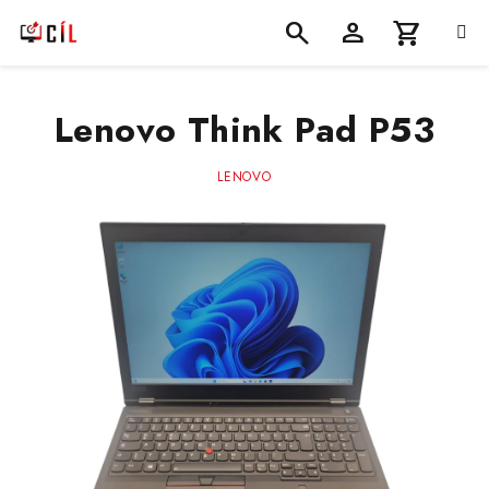
Přejít
na
obsah
Nákupní
Hledat
Přihlášení
Lenovo Think Pad P53
košík
LENOVO