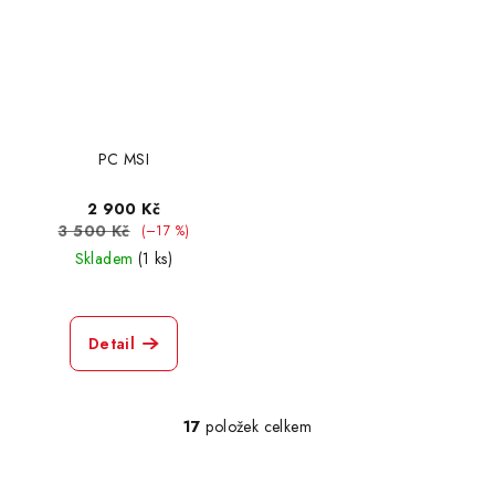
PC MSI
2 900 Kč
3 500 Kč
(–17 %)
Skladem
(1 ks)
Detail
17
položek celkem
O
v
l