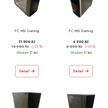
d
s
u
p
k
r
t
o
ů
d
PC MSI Gaming
PC MSI Gaming
u
11 500 Kč
4 500 Kč
k
14 900 Kč
6 500 Kč
(–22 %)
(–30 %)
t
Skladem
(1 ks)
Skladem
(1 ks)
ů
Detail
Detail