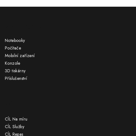
á
Z
d
á
a
KATEGORIE
c
p
í
a
p
Notebooky
t
r
Počítače
í
v
Mobilní zařízení
k
Konzole
y
3D tiskárny
v
Příslušenství
ý
p
i
s
CÍL
u
CÍL Na míru
CÍL Služby
CÍL Repas