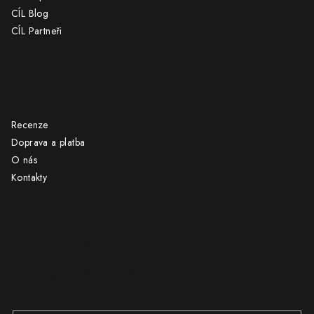
CÍL Blog
CÍL Partneři
UŽITEČNÉ ODKAZY
Recenze
Doprava a platba
O nás
Kontakty
Odebírat newsletter
Vložte svůj e-mail a my vám budeme zasílat informace o nových
produktech na našem e-shopu.