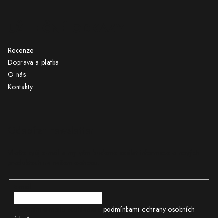
UŽITEČNÉ ODKAZY
Recenze
Doprava a platba
O nás
Kontakty
Odebírat newsletter
Vložte svůj e-mail a my vám budeme zasílat informace o nových
produktech na našem e-shopu.
E-mail
Vložením e-mailu souhlasíte s
podmínkami ochrany osobních