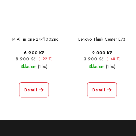
HP All in one 24-f1002nc
Lenovo Think Center E73
6 900 Kč
2 000 Kč
8 900 Kč
3 900 Kč
(–22 %)
(–48 %)
Skladem
(1 ks)
Skladem
(1 ks)
Detail
Detail
Z
á