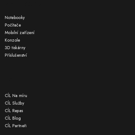
KATEGORIE
p
a
Notebooky
t
Počítače
í
Mobilní zařízení
Konzole
3D tiskárny
Příslušenství
CÍL
CÍL Na míru
CÍL Služby
CÍL Repas
CÍL Blog
CÍL Partneři