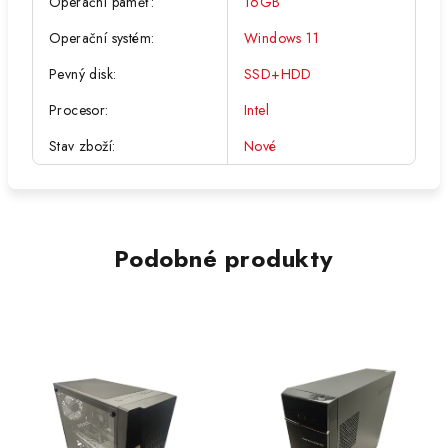
Operační paměť
:
16GB
Operační systém
:
Windows 11
Pevný disk
:
SSD+HDD
Procesor
:
Intel
Stav zboží
:
Nové
Podobné produkty