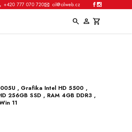
+420 777 070 720
cil@cilweb.cz
Hledat
Přihlášení
Nákupní
košík
5005U , Grafika Intel HD 5500 ,
, HD 256GB SSD , RAM 4GB DDR3 ,
 Win 11