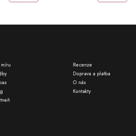
UŽITEČNÉ ODKA
 míru
Recenze
žby
Doprava a platba
pas
O nás
og
Kontakty
tneři