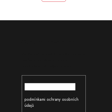
ZY
Odebírat newsletter
Vložte svůj e-mail a my vám budeme
zasílat informace o nových
produktech na našem e-shopu.
E-mail
Vložením e-mailu souhlasíte s
podmínkami ochrany osobních
údajů