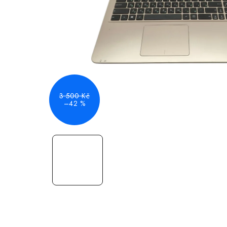
3 500 Kč
–42 %