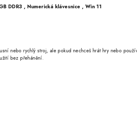
GB DDR3 , Numerická klávesnice , Win 11
usní nebo rychlý stroj, ale pokud nechceš hrát hry nebo použí
užití bez přehánění.