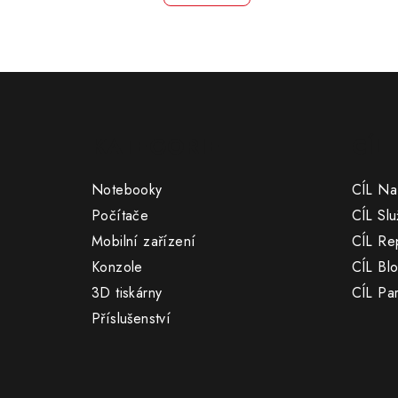
Z
á
KATEGORIE
CÍL
p
a
Notebooky
CÍL Na
t
Počítače
CÍL Slu
Mobilní zařízení
CÍL Re
í
Konzole
CÍL Bl
3D tiskárny
CÍL Par
Příslušenství