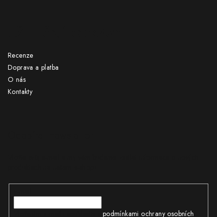
UŽITEČNÉ ODKAZY
Recenze
Doprava a platba
O nás
Kontakty
Odebírat newsletter
Vložte svůj e-mail a my vám budeme zasílat informace o nových
produktech na našem e-shopu.
E-mail
Vložením e-mailu souhlasíte s
podmínkami ochrany osobních