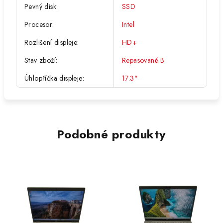
Pevný disk
:
SSD
Procesor
:
Intel
Rozlišení displeje
:
HD+
Stav zboží
:
Repasované B
Úhlopříčka displeje
:
17.3"
Podobné produkty