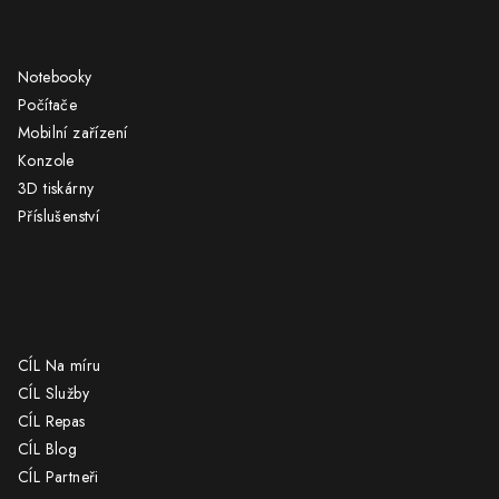
KATEGORIE
p
a
Notebooky
t
Počítače
í
Mobilní zařízení
Konzole
3D tiskárny
Příslušenství
CÍL
CÍL Na míru
CÍL Služby
CÍL Repas
CÍL Blog
CÍL Partneři