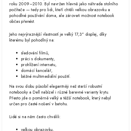
roku 2009–2010. Byl navržen hlavně jako náhrada stolního
počítače — tedy pro lidi, kteří chtěli velkou obrazovku a
pohodlné používání doma, ale zároveň možnost notebook
občas přenést.
Jeho nejvýraznější vlastností je velký 17,3" displej, díky
kterému byl pohodlný na:
sledování filmů,
práci s dokumenty,
prohlížení internetu,
domácí kancelář,
běžné multimediální použití.
Na svou dobu působil elegantněji než starší robustní
notebooky a Dell nabízel i různé barevné varianty krytu.
Přesto jde o poměrně velký a těžší notebook, který nebyl
určen pro časté nošení v batohu.
Lidé si na něm často chválili:
velkou obrazovku,