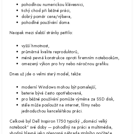
pohodlnou numerickou klávesnici,
tichý chod při běžné práci,
dobrý poměr cena/výbava,
pohodlné používání doma.
Naopak mezi slabší stránky patřilo:
vyšší hmotnost,
průměrná kvalita reproduktorů,
méně pevná konstrukce oproti firemním notebookům,
omezený výkon pro hry nebo náročnou grafiku.
Dnes už jde o velmi starý model, takže:
moderní Windows mohou být pomalejší,
baterie bývá často opotřebovaná,
pro běžné používání pomůže výměna za SSD disk,
stále může posloužit na internet, filmy nebo
jednoduchou kancelářskou práci.
Celkově byl Dell Inspiron 1750 typický „domácí velký
notebook“ své doby — pohodlný na práci a multimédia,
vhodný hlavně jako přenosná náhrada stolního počítače.