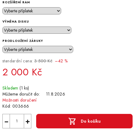
ROZŠÍŘENÍ RAM
VÝMĚNA DISKU
PRODLOUŽENÍ ZÁRUKY
standardní cena:
3 500 Kč
–42 %
2 000 Kč
Měrná
Skladem
(1 ks)
cena:
Můžeme doručit do:
11.8.2026
Možnosti doručení
Kód:
003666
−
+
Do košíku