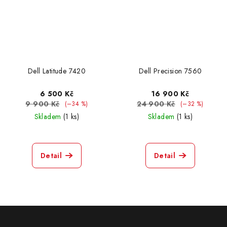
Dell Latitude 7420
Dell Precision 7560
6 500 Kč
16 900 Kč
9 900 Kč
24 900 Kč
(–34 %)
(–32 %)
Skladem
(1 ks)
Skladem
(1 ks)
Detail
Detail
Z
á