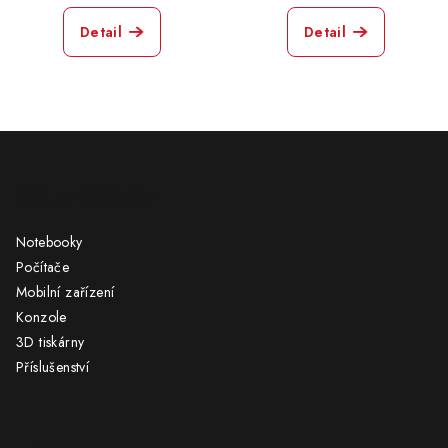
Detail
Detail
Z
á
KATEGORIE
p
a
Notebooky
t
Počítače
í
Mobilní zařízení
Konzole
3D tiskárny
Příslušenství