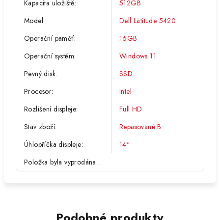
Kapacita uložiště
:
512GB
Model
:
Dell Latitude 5420
Operační paměť
:
16GB
Operační systém
:
Windows 11
Pevný disk
:
SSD
Procesor
:
Intel
Rozlišení displeje
:
Full HD
Stav zboží
:
Repasované B
Úhlopříčka displeje
:
14"
Položka byla vyprodána…
Podobné produkty