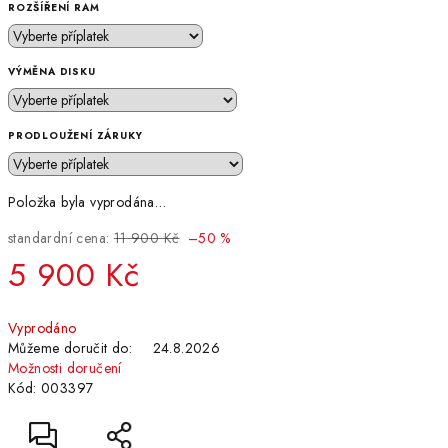
ROZŠÍŘENÍ RAM
VÝMĚNA DISKU
PRODLOUŽENÍ ZÁRUKY
Položka byla vyprodána…
standardní cena:
11 900 Kč
–50 %
5 900 Kč
Měrná
Vyprodáno
cena:
Můžeme doručit do:
24.8.2026
Možnosti doručení
Kód:
003397