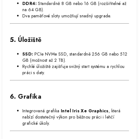
DDR4:
Standardně 8 GB nebo 16 GB (rozšiřitelné až
na 64 GB).
Dva paměťové sloty umožňují snadný upgrade.
5. Úložiště
SSD:
PCIe NVMe SSD, standardně 256 GB nebo 512
GB (možnost až 2 TB).
Rychlé úložiště zajišťuje svižný start systému a rychlou
práci s daty.
6. Grafika
Integrovaná grafika
Intel Iris Xe Graphics
, která
nabízí dostatečný výkon pro běžnou práci i lehčí
grafické úkoly.