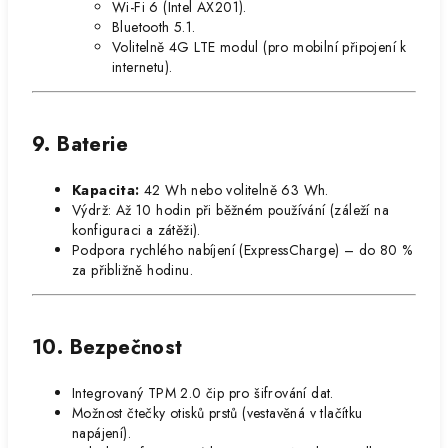
Wi-Fi 6 (Intel AX201).
Bluetooth 5.1.
Volitelně 4G LTE modul (pro mobilní připojení k
internetu).
9. Baterie
Kapacita:
42 Wh nebo volitelně 63 Wh.
Výdrž: Až 10 hodin při běžném používání (záleží na
konfiguraci a zátěži).
Podpora rychlého nabíjení (ExpressCharge) – do 80 %
za přibližně hodinu.
10. Bezpečnost
Integrovaný TPM 2.0 čip pro šifrování dat.
Možnost čtečky otisků prstů (vestavěná v tlačítku
napájení).