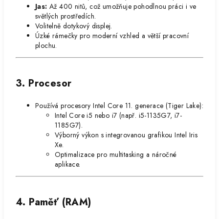
Jas:
Až 400 nitů, což umožňuje pohodlnou práci i ve
světlých prostředích.
Volitelně dotykový displej.
Úzké rámečky pro moderní vzhled a větší pracovní
plochu.
3. Procesor
Používá procesory Intel Core 11. generace (Tiger Lake):
Intel Core i5 nebo i7 (např. i5-1135G7, i7-
1185G7).
Výborný výkon s integrovanou grafikou Intel Iris
Xe.
Optimalizace pro multitasking a náročné
aplikace.
4. Paměť (RAM)