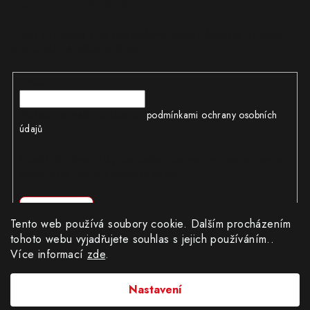
Odebírat newsletter
Vložte svůj e-mail a my vám budeme zasílat informace o nových
produktech na našem e-shopu.
E-mail
Vložením e-mailu souhlasíte s
podmínkami ochrany osobních
údajů
Odesláním objednávky souhlasíte s obchodními podmínkami a
podmínkami ochrany osobních údajů
Přihlásit se
Tento web používá soubory cookie. Dalším procházením
tohoto webu vyjadřujete souhlas s jejich používáním..
Více informací
zde
.
Copyright 2026
CÍLWEB.CZ
. Všechna práva vyhrazena.
|
Obchodní podmínky
|
Ochrana osobních údajů
Nastavení
Provozovatel e-shopu: Robert Matuška, IČ: 62404130, se sídlem