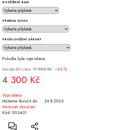
ROZŠÍŘENÍ RAM
VÝMĚNA DISKU
PRODLOUŽENÍ ZÁRUKY
Položka byla vyprodána…
standardní cena:
11 900 Kč
–63 %
4 300 Kč
Měrná
Vyprodáno
cena:
Můžeme doručit do:
24.8.2026
Možnosti doručení
Kód:
003401