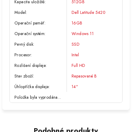
Kapacita uložiště
:
512GB
Model
:
Dell Latitude 5420
Operační paměť
:
16GB
Operační systém
:
Windows 11
Pevný disk
:
SSD
Procesor
:
Intel
Rozlišení displeje
:
Full HD
Stav zboží
:
Repasované B
Úhlopříčka displeje
:
14"
Položka byla vyprodána…
Podobné produkty