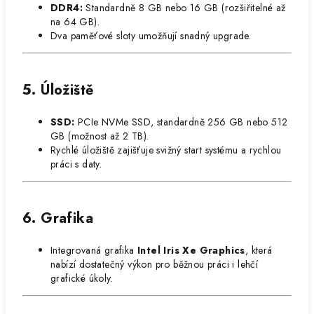
DDR4:
Standardně 8 GB nebo 16 GB (rozšiřitelné až
na 64 GB).
Dva paměťové sloty umožňují snadný upgrade.
5. Úložiště
SSD:
PCIe NVMe SSD, standardně 256 GB nebo 512
GB (možnost až 2 TB).
Rychlé úložiště zajišťuje svižný start systému a rychlou
práci s daty.
6. Grafika
Integrovaná grafika
Intel Iris Xe Graphics
, která
nabízí dostatečný výkon pro běžnou práci i lehčí
grafické úkoly.