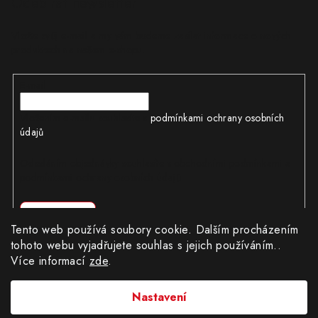
Odebírat newsletter
Vložte svůj e-mail a my vám budeme zasílat informace o nových
produktech na našem e-shopu.
E-mail
Vložením e-mailu souhlasíte s
podmínkami ochrany osobních
údajů
Odesláním objednávky souhlasíte s obchodními podmínkami a
podmínkami ochrany osobních údajů
Přihlásit se
Tento web používá soubory cookie. Dalším procházením
tohoto webu vyjadřujete souhlas s jejich používáním..
Více informací
zde
.
Copyright 2026
CÍLWEB.CZ
. Všechna práva vyhrazena.
|
Obchodní podmínky
|
Ochrana osobních údajů
Nastavení
Provozovatel e-shopu: Robert Matuška, IČ: 62404130, se sídlem