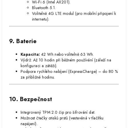
Wi-Fi 6 (Intel AX201).
Bluetooth 5.1.
Volitelně 4G LTE modul (pro mobilní připojení k
internetu).
9. Baterie
Kapacita:
42 Wh nebo volitelně 63 Wh.
Výdrž: Až 10 hodin při běžném používání (záleží na
konfiguraci a zátěži).
Podpora rychlého nabíjení (ExpressCharge) – do 80 %
za přibližně hodinu.
10. Bezpečnost
Integrovaný TPM 2.0 čip pro šifrování dat.
Možnost čtečky otisků prstů (vestavěná v tlačítku
napájení).