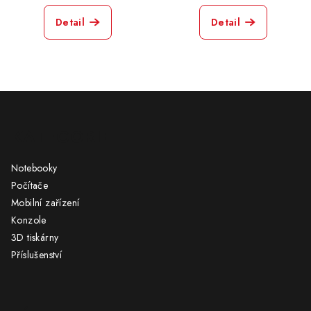
Detail
Detail
Z
á
KATEGORIE
p
a
Notebooky
t
Počítače
í
Mobilní zařízení
Konzole
3D tiskárny
Příslušenství