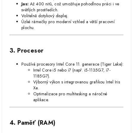
Jas:
Až 400 nitů, což umožňuje pohodlnou práci i ve
světlých prostředích.
Volitelně dotykový displej.
Úzké rámečky pro moderní vzhled a větší pracovní
plochu.
3. Procesor
Používá procesory Intel Core 11. generace (Tiger Lake):
Intel Core i5 nebo i7 (např. i5-1135G7, i7-
1185G7).
Výborný výkon s integrovanou grafikou Intel Iris
Xe.
Optimalizace pro multitasking a náročné
aplikace.
4. Paměť (RAM)