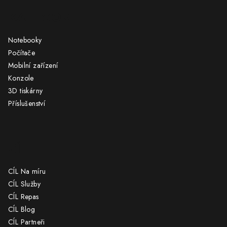
á
KATEGORIE
p
a
Notebooky
t
Počítače
í
Mobilní zařízení
Konzole
3D tiskárny
Příslušenství
CÍL
CÍL Na míru
CÍL Služby
CÍL Repas
CÍL Blog
CÍL Partneři