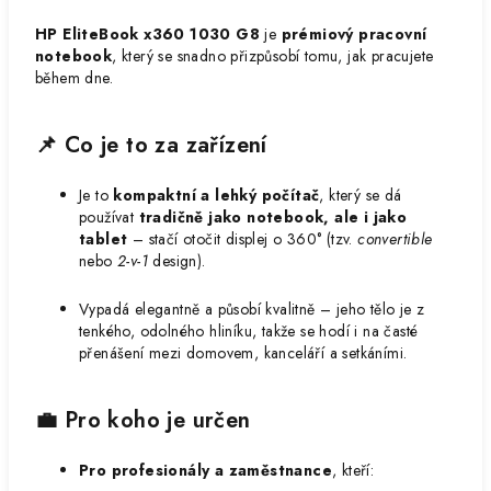
HP EliteBook x360 1030 G8
je
prémiový pracovní
notebook
, který se snadno přizpůsobí tomu, jak pracujete
během dne.
📌 Co je to za zařízení
Je to
kompaktní a lehký počítač
, který se dá
používat
tradičně jako notebook, ale i jako
tablet
– stačí otočit displej o 360° (tzv.
convertible
nebo
2-v-1
design).
Vypadá elegantně a působí kvalitně – jeho tělo je z
tenkého, odolného hliníku, takže se hodí i na časté
přenášení mezi domovem, kanceláří a setkáními.
💼 Pro koho je určen
Pro profesionály a zaměstnance
, kteří: