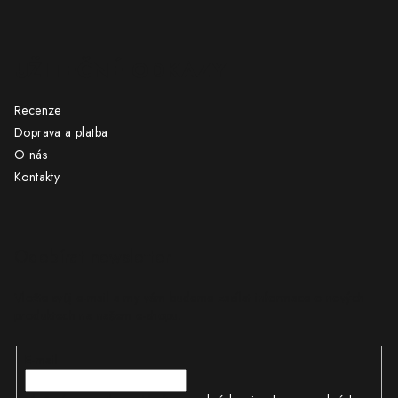
UŽITEČNÉ ODKAZY
Recenze
Doprava a platba
O nás
Kontakty
Odebírat newsletter
Vložte svůj e-mail a my vám budeme zasílat informace o nových
produktech na našem e-shopu.
E-mail