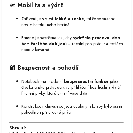
🛫 Mobilita a výdrž
Zařízení je
velmi lehké a tenké
, takže se snadno
nosí v batohu nebo brašně.
Baterie je navržena tak, aby
vydržela pracovní den
bez častého dobíjení
– ideální pro práci na cestách
nebo v kavárně.
🔐 Bezpečnost a pohodlí
Notebook má moderní
bezpečnostní funkce
jako
čtečku otisku prstu, čerstvu přihlášení bez hesla a další
firemní prvky, které chrání vaše data.
Konstrukce i klávesnice jsou udělány tak, aby bylo psaní
pohodlné i při dlouhé práci.
Shrnutí: