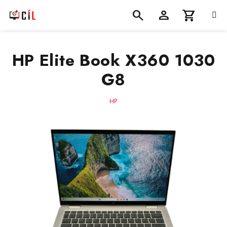
Přejít
na
obsah
Nákupní
Hledat
Přihlášení
HP Elite Book X360 1030
košík
G8
HP