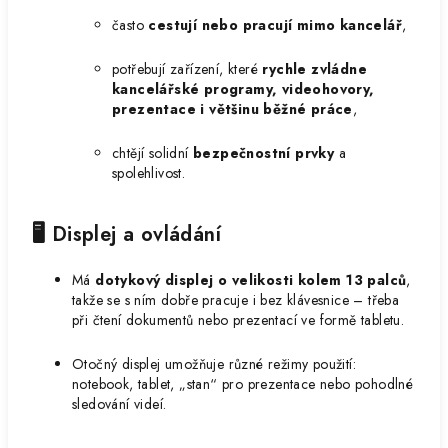
často
cestují nebo pracují mimo kancelář
,
potřebují zařízení, které
rychle zvládne
kancelářské programy, videohovory,
prezentace i většinu běžné práce
,
chtějí solidní
bezpečnostní prvky
a
spolehlivost.
🖥️ Displej a ovládání
Má
dotykový displej o velikosti kolem 13 palců
,
takže se s ním dobře pracuje i bez klávesnice – třeba
při čtení dokumentů nebo prezentací ve formě tabletu.
Otočný displej umožňuje různé režimy použití:
notebook, tablet, „stan“ pro prezentace nebo pohodlné
sledování videí.