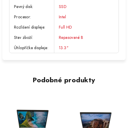
Pevný disk
:
SSD
Procesor
:
Intel
Rozlišení displeje
:
Full HD
Stav zboží
:
Repasované B
Úhlopříčka displeje
:
13.3"
Podobné produkty