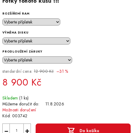
Fotky tohoto kusu !!!
ROZŠÍŘENÍ RAM
VÝMĚNA DISKU
PRODLOUŽENÍ ZÁRUKY
standardní cena:
12 900 Kč
–31 %
8 900 Kč
Měrná
Skladem
(1 ks)
cena:
Můžeme doručit do:
11.8.2026
Možnosti doručení
Kód:
003742
−
+
Do košíku