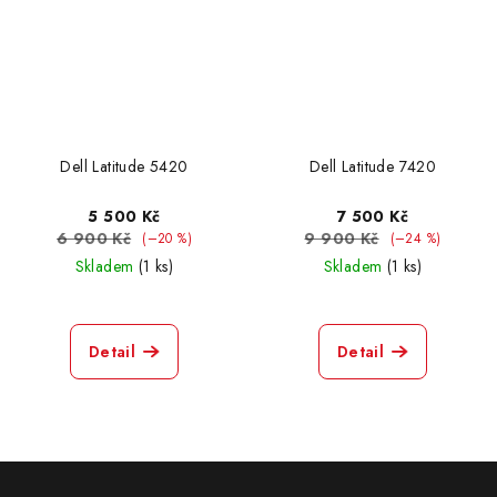
Dell Latitude 5420
Dell Latitude 7420
5 500 Kč
7 500 Kč
6 900 Kč
9 900 Kč
(–20 %)
(–24 %)
Skladem
(1 ks)
Skladem
(1 ks)
Detail
Detail
Z