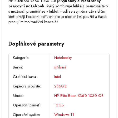
HP EliteBook x360 1030 G8 je
výkonný a všestranný
pracovní notebook
, který kombinuje lehké a přenosné tělo
s možností proměnit se v tablet. Hodí se zejména uživatelům,
kteří chtějí flexibilní zařízení pro profesionální použití a často
pracují mimo tradiční kancelář.
Doplňkové parametry
Kategorie
:
Notebooky
Barva
:
stříbrná
Grafická karta
:
Intel
Kapacita uložiště
:
256GB
Model
:
HP Elite Book X360 1030 G8
Operační paměť
:
16GB
Operační systém
:
Windows 11