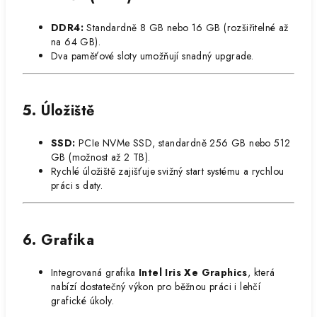
DDR4:
Standardně 8 GB nebo 16 GB (rozšiřitelné až
na 64 GB).
Dva paměťové sloty umožňují snadný upgrade.
5. Úložiště
SSD:
PCIe NVMe SSD, standardně 256 GB nebo 512
GB (možnost až 2 TB).
Rychlé úložiště zajišťuje svižný start systému a rychlou
práci s daty.
6. Grafika
Integrovaná grafika
Intel Iris Xe Graphics
, která
nabízí dostatečný výkon pro běžnou práci i lehčí
grafické úkoly.