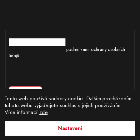
Vložte svůj e-mail a my vám budeme zasílat informace o nových
produktech na našem e-shopu.
E-mail
Vložením e-mailu souhlasíte s
podmínkami ochrany osobních
údajů
Odesláním objednávky souhlasíte s obchodními podmínkami a
podmínkami ochrany osobních údajů
Přihlásit se
Tento web používá soubory cookie. Dalším procházením
tohoto webu vyjadřujete souhlas s jejich používáním..
Více informací
zde
.
Copyright 2026
CÍLWEB.CZ
. Všechna práva vyhrazena.
|
Obchodní podmínky
|
Ochrana osobních údajů
Nastavení
Provozovatel e-shopu: Robert Matuška, IČ: 62404130, se sídlem
Dědinská 896/19, Praha 16100.