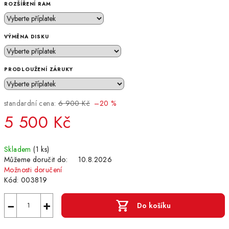
ROZŠÍŘENÍ RAM
VÝMĚNA DISKU
PRODLOUŽENÍ ZÁRUKY
standardní cena:
6 900 Kč
–20 %
5 500 Kč
Měrná
Skladem
(1 ks)
cena:
Můžeme doručit do:
10.8.2026
Možnosti doručení
Kód:
003819
−
+
Do košíku