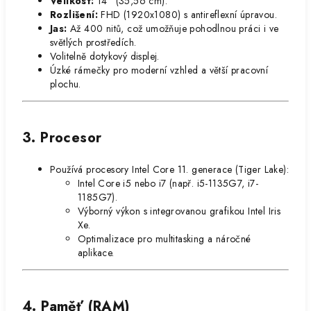
Velikost:
14" (35,56 cm).
Rozlišení:
FHD (1920x1080) s antireflexní úpravou.
Jas:
Až 400 nitů, což umožňuje pohodlnou práci i ve
světlých prostředích.
Volitelně dotykový displej.
Úzké rámečky pro moderní vzhled a větší pracovní
plochu.
3. Procesor
Používá procesory Intel Core 11. generace (Tiger Lake):
Intel Core i5 nebo i7 (např. i5-1135G7, i7-
1185G7).
Výborný výkon s integrovanou grafikou Intel Iris
Xe.
Optimalizace pro multitasking a náročné
aplikace.
4. Paměť (RAM)