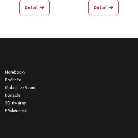
Detail
Detail
Z
á
KATEGORIE
p
a
Notebooky
t
Počítače
í
Mobilní zařízení
Konzole
3D tiskárny
Příslušenství
CÍL