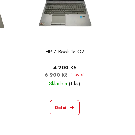
HP Z Book 15 G2
4 200 Kč
6 900 Kč
(–39 %)
Skladem
(1 ks)
Detail