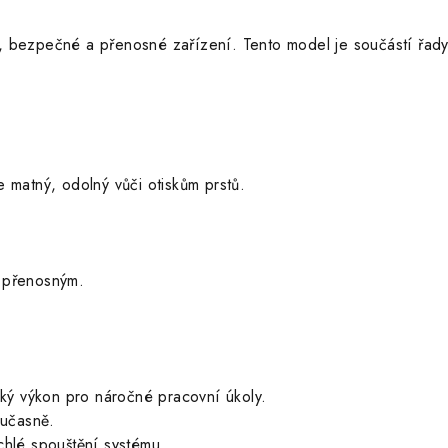
vé, bezpečné a přenosné zařízení. Tento model je součástí řady
je matný, odolný vůči otiskům prstů.
i přenosným.
oký výkon pro náročné pracovní úkoly.
oučasně.
chlé spouštění systému.