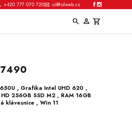
+420 777 070 720
cil@cilweb.cz
Hledat
Přihlášení
Nákupní
košík
e 7490
8650U , Grafika Intel UHD 620 ,
S , HD 256GB SSD M2 , RAM 16GB
á klávesnice , Win 11