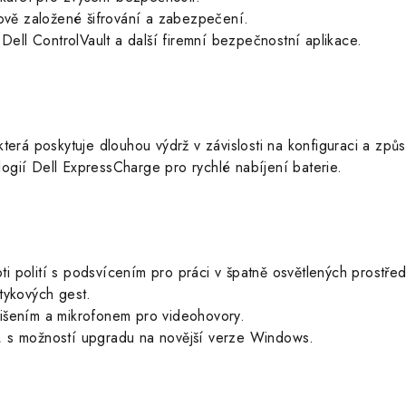
vě založené šifrování a zabezpečení.
Dell ControlVault a další firemní bezpečnostní aplikace.
která poskytuje dlouhou výdrž v závislosti na konfiguraci a způ
ogií Dell ExpressCharge pro rychlé nabíjení baterie.
i polití s podsvícením pro práci v špatně osvětlených prostřed
ykových gest.
šením a mikrofonem pro videohovory.
s možností upgradu na novější verze Windows.