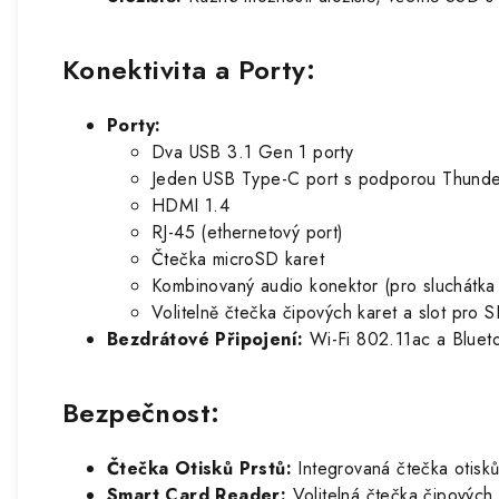
Konektivita a Porty:
Porty:
Dva USB 3.1 Gen 1 porty
Jeden USB Type-C port s podporou Thunde
HDMI 1.4
RJ-45 (ethernetový port)
Čtečka microSD karet
Kombinovaný audio konektor (pro sluchátka 
Volitelně čtečka čipových karet a slot pro
Bezdrátové Připojení:
Wi-Fi 802.11ac a Bluetoo
Bezpečnost:
Čtečka Otisků Prstů:
Integrovaná čtečka otisků
Smart Card Reader:
Volitelná čtečka čipových