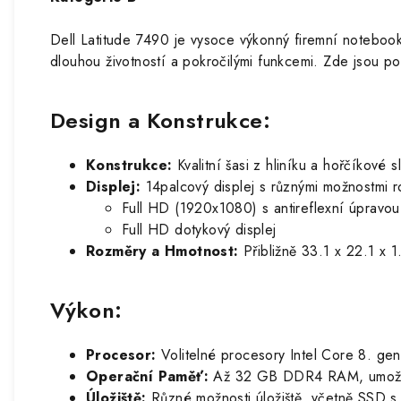
Dell Latitude 7490 je vysoce výkonný firemní notebook
dlouhou životností a pokročilými funkcemi. Zde jsou po
Design a Konstrukce:
Konstrukce:
Kvalitní šasi z hliníku a hořčíkové 
Displej:
14palcový displej s různými možnostmi ro
Full HD (1920x1080) s antireflexní úpravou
Full HD dotykový displej
Rozměry a Hmotnost:
Přibližně 33.1 x 22.1 x 
Výkon:
Procesor:
Volitelné procesory Intel Core 8. gen
Operační Paměť:
Až 32 GB DDR4 RAM, umožňujíc
Úložiště:
Různé možnosti úložiště, včetně SSD s 