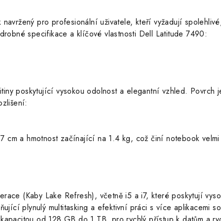
 navržený pro profesionální uživatele, kteří vyžadují spolehli
drobné specifikace a klíčové vlastnosti Dell Latitude 7490:
slitiny poskytující vysokou odolnost a elegantní vzhled. Povrch 
zlišení:
1.7 cm a hmotnost začínající na 1.4 kg, což činí notebook velm
erace (Kaby Lake Refresh), včetně i5 a i7, které poskytují vys
í plynulý multitasking a efektivní práci s více aplikacemi s
kapacitou od 128 GB do 1 TB, pro rychlý přístup k datům a ry