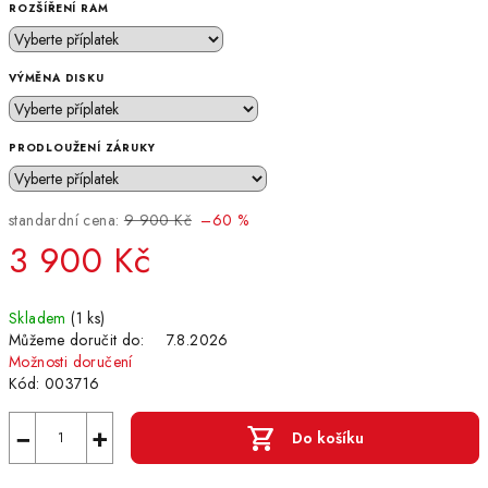
ROZŠÍŘENÍ RAM
VÝMĚNA DISKU
PRODLOUŽENÍ ZÁRUKY
standardní cena:
9 900 Kč
–60 %
3 900 Kč
Měrná
Skladem
(1 ks)
cena:
Můžeme doručit do:
7.8.2026
Možnosti doručení
Kód:
003716
−
+
Do košíku