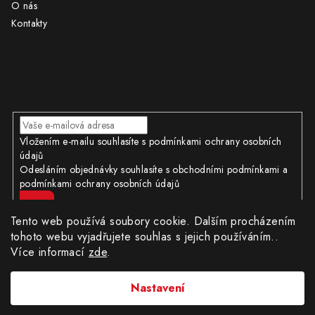
O nás
Kontakty
Odebírat newsletter
Vložením e-mailu souhlasíte s
podmínkami ochrany osobních
údajů
Odesláním objednávky souhlasíte s obchodními podmínkami a
podmínkami ochrany osobních údajů
Přihlásit
se
Tento web používá soubory cookie. Dalším procházením
tohoto webu vyjadřujete souhlas s jejich používáním..
Více informací
zde
.
Copyright 2026
CÍLWEB.CZ
. Všechna práva vyhrazena.
|
Obchodní podmínky
|
Ochrana osobních údajů
Nastavení
Provozovatel e-shopu: Robert Matuška, IČ: 62404130, se sídlem
Dědinská 896/19, Praha 16100.