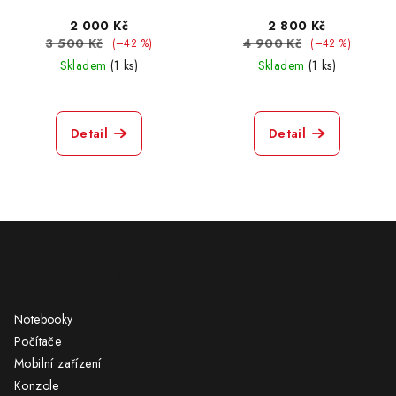
2 000 Kč
2 800 Kč
3 500 Kč
4 900 Kč
(–42 %)
(–42 %)
Skladem
(1 ks)
Skladem
(1 ks)
Detail
Detail
Z
á
KATEGORIE
p
a
Notebooky
t
Počítače
í
Mobilní zařízení
Konzole