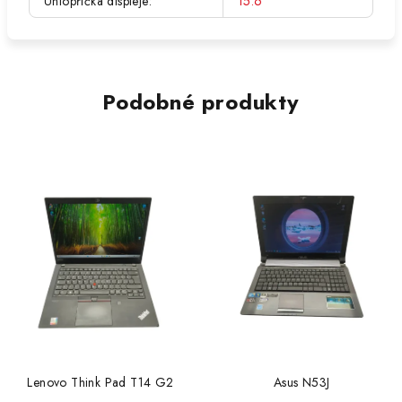
Úhlopříčka displeje
:
15.6"
Podobné produkty
Lenovo Think Pad T14 G2
Asus N53J