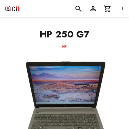
Přejít
na
obsah
Nákupní
Hledat
Přihlášení
HP 250 G7
košík
HP