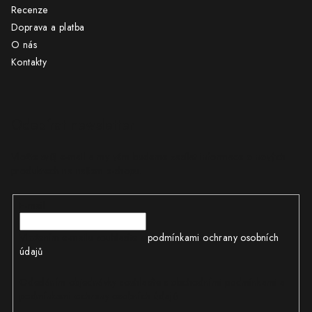
Recenze
Doprava a platba
O nás
Kontakty
Odebírat newsletter
Vložte svůj e-mail a my vám budeme zasílat informace o nových
produktech na našem e-shopu.
E-mail
Vložením e-mailu souhlasíte s
podmínkami ochrany osobních
údajů
Odesláním objednávky souhlasíte s obchodními podmínkami a
podmínkami ochrany osobních údajů