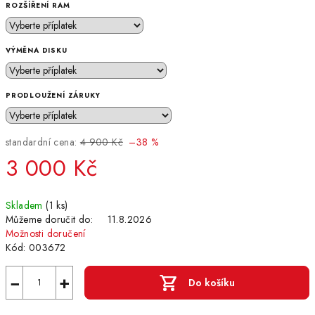
ROZŠÍŘENÍ RAM
VÝMĚNA DISKU
PRODLOUŽENÍ ZÁRUKY
standardní cena:
4 900 Kč
–38 %
3 000 Kč
Měrná
Skladem
(1 ks)
cena:
Můžeme doručit do:
11.8.2026
Možnosti doručení
Kód:
003672
−
+
Do košíku