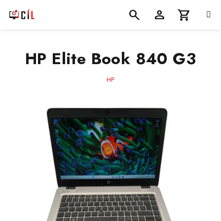
Přejít
na
obsah
Nákupní
Hledat
Přihlášení
HP Elite Book 840 G3
košík
HP