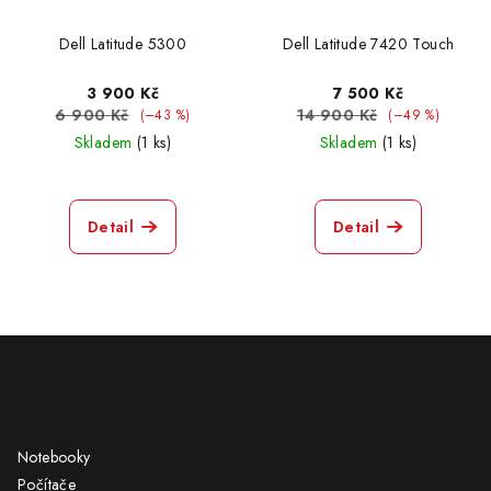
Dell Latitude 5300
Dell Latitude 7420 Touch
3 900 Kč
7 500 Kč
6 900 Kč
14 900 Kč
(–43 %)
(–49 %)
Skladem
(1 ks)
Skladem
(1 ks)
Detail
Detail
Z
á
KATEGORIE
p
a
Notebooky
t
Počítače