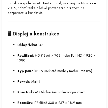
mobility a spolehlivosti. Tento model, uvedený na trh v roce
2016, nabízí tenké a lehké provedení s důrazem na
bezpečnost a konektivitu.​
🖥️ Displej a konstrukce
Úhlopříčka:
14"
Rozlišení:
HD (1366 × 768) nebo Full HD (1920 ×
1080)
Typ panelu:
TN (některé modely mohou mít IPS)
Povrch:
Matný
Konstrukce:
Odolné šasi s hliníkovým víkem
Rozměry:
Přibližně 338 × 237 × 18,9 mm