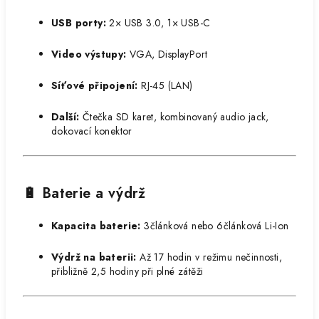
USB porty:
2× USB 3.0, 1× USB-C
Video výstupy:
VGA, DisplayPort
Síťové připojení:
RJ-45 (LAN)
Další:
Čtečka SD karet, kombinovaný audio jack,
dokovací konektor​
🔋 Baterie a výdrž
Kapacita baterie:
3článková nebo 6článková Li-Ion
Výdrž na baterii:
Až 17 hodin v režimu nečinnosti,
přibližně 2,5 hodiny při plné zátěži
​