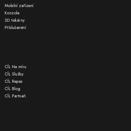
í
Mobilní zařízení
Konzole
3D tiskárny
Příslušenství
CÍL
CÍL Na míru
CÍL Služby
CÍL Repas
CÍL Blog
CÍL Partneři
UŽITEČNÉ ODKAZY