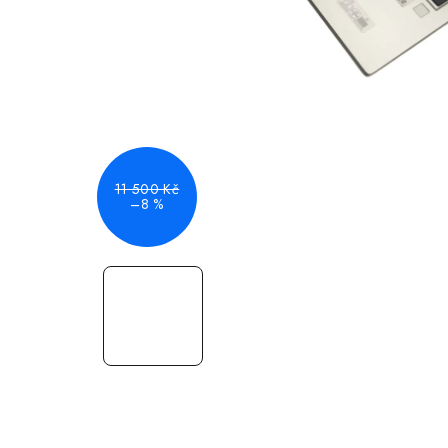
11 500 Kč
–8 %