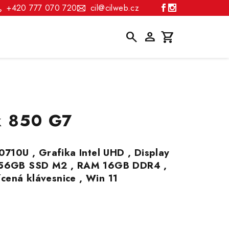
+420 777 070 720
cil@cilweb.cz
Hledat
Přihlášení
Nákupní
košík
k 850 G7
10710U , Grafika Intel UHD , Display
 256GB SSD M2 , RAM 16GB DDR4 ,
cená klávesnice , Win 11