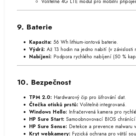
Volitelně 4G LTE modul pro mobilní připoje
9. Baterie
Kapacita:
56 Wh lithium-iontová baterie.
Výdrž:
Až 13 hodin na jedno nabití (v závislosti 
Nabíjení:
Podpora rychlého nabíjení (50 % kapac
10. Bezpečnost
TPM 2.0:
Hardwarový čip pro šifrování dat.
Čtečka otisků prstů:
Volitelně integrovaná.
Windows Hello:
Infračervená kamera pro rychlé
HP Sure Start:
Samoobnovovací BIOS chránící p
HP Sure Sense:
Detekce a prevence malwaru vyu
Kryt webkamery:
Fyzická ochrana pro větší so