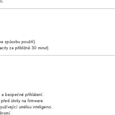
ní.
na způsobu použití).
ity za přibližně 30 minut).
 a bezpečné přihlášení.
řed útoky na firmware.
žívající umělou inteligenci.
ukromí.