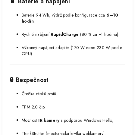
🔋 Baterie a napájení
Baterie 94 Wh, výdrž podle konfigurace cca
6–10
hodin
.
Rychlé nabíjení
RapidCharge
(80 % za ~1 hodinu).
Výkonný napájecí adaptér (170 W nebo 230 W podle
GPU).
🔒 Bezpečnost
Čtečka otisků prstů,
TPM 2.0 čip,
Možnost
IR kamery
s podporou Windows Hello,
ThinkShutter (mechanická krytka webkamery).