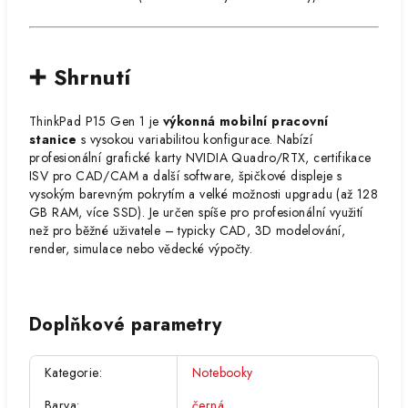
➕ Shrnutí
ThinkPad P15 Gen 1 je
výkonná mobilní pracovní
stanice
s vysokou variabilitou konfigurace. Nabízí
profesionální grafické karty NVIDIA Quadro/RTX, certifikace
ISV pro CAD/CAM a další software, špičkové displeje s
vysokým barevným pokrytím a velké možnosti upgradu (až 128
GB RAM, více SSD). Je určen spíše pro profesionální využití
než pro běžné uživatele – typicky CAD, 3D modelování,
render, simulace nebo vědecké výpočty.
Doplňkové parametry
Kategorie
:
Notebooky
Barva
:
černá