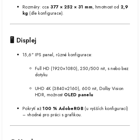
Rozměry: cca
377 × 252 × 31 mm
, hmotnost od
2,9
kg
(dle konfigurace).
🖥️ Displej
15,6" IPS panel, různé konfigurace:
Full HD (1920×1080), 250/500 nit, s nebo bez
dotyku
UHD 4K (3840×2160), 600 nit, Dolby Vision
HDR, možnost
OLED panelu
Pokrytí až
100 % AdobeRGB
(u vyšších konfigurací)
– vhodné pro práci s grafikou.