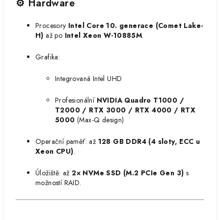
⚙️ Hardware
Procesory
Intel Core 10. generace (Comet Lake-
H)
až po
Intel Xeon W-10885M
.
Grafika:
Integrovaná Intel UHD
Profesionální
NVIDIA Quadro T1000 /
T2000 / RTX 3000 / RTX 4000 / RTX
5000
(Max-Q design)
Operační paměť: až
128 GB DDR4 (4 sloty, ECC u
Xeon CPU)
.
Úložiště: až
2× NVMe SSD (M.2 PCIe Gen 3)
s
možností RAID.