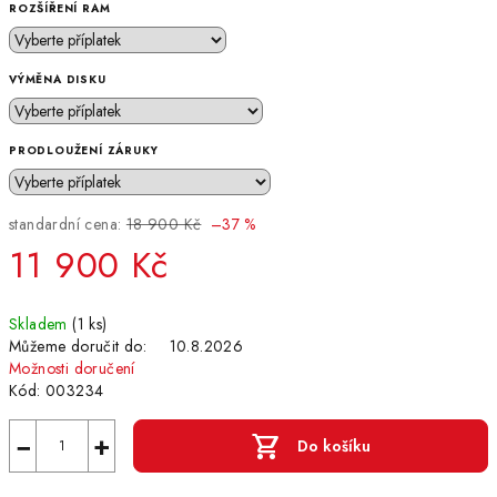
ROZŠÍŘENÍ RAM
VÝMĚNA DISKU
PRODLOUŽENÍ ZÁRUKY
standardní cena:
18 900 Kč
–37 %
11 900 Kč
Měrná
Skladem
(1 ks)
cena:
Můžeme doručit do:
10.8.2026
Možnosti doručení
Kód:
003234
−
+
Do košíku