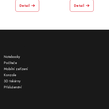
Detail
Detail
Z
á
KATEGORIE
p
a
Notebooky
t
Počítače
í
Mobilní zařízení
Konzole
3D tiskárny
Příslušenství
CÍL