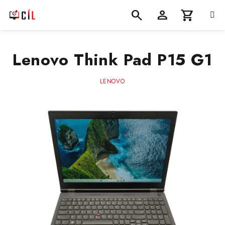
Přejít
na
obsah
Nákupní
Hledat
Přihlášení
Lenovo Think Pad P15 G1
košík
LENOVO