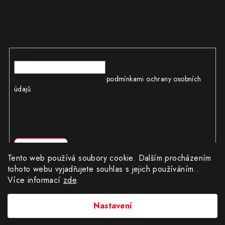
Vložte svůj e-mail a my vám budeme zasílat informace o nových
produktech na našem e-shopu.
E-mail
Vložením e-mailu souhlasíte s
podmínkami ochrany osobních
údajů
Odesláním objednávky souhlasíte s obchodními podmínkami a
podmínkami ochrany osobních údajů
Přihlásit se
Tento web používá soubory cookie. Dalším procházením
tohoto webu vyjadřujete souhlas s jejich používáním..
Více informací
zde
.
Copyright 2026
CÍLWEB.CZ
. Všechna práva vyhrazena.
|
Obchodní podmínky
|
Ochrana osobních údajů
Nastavení
Provozovatel e-shopu: Robert Matuška, IČ: 62404130, se sídlem
Dědinská 896/19, Praha 16100.