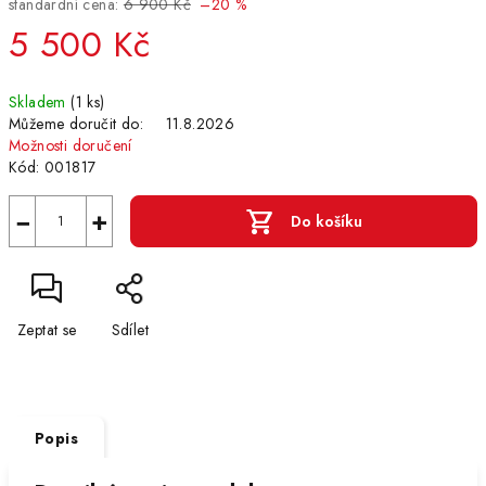
standardní cena:
6 900 Kč
–20 %
5 500 Kč
Měrná
Skladem
(1 ks)
cena:
Můžeme doručit do:
11.8.2026
Možnosti doručení
Kód:
001817
−
+
Do košíku
Zeptat se
Sdílet
Popis