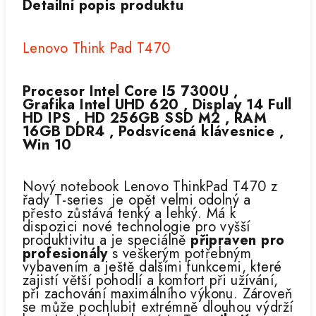
Detailní popis produktu
Lenovo Think Pad T470
Procesor Intel Core I5 7300U ,
Grafika Intel UHD 620 , Display 14 Full
HD IPS , HD 256GB SSD M2 , RAM
16GB DDR4 , Podsvícená klávesnice ,
Win 10
Nový notebook Lenovo ThinkPad T470 z
řady T-series je opět velmi odolný a
přesto zůstává tenký a lehký. Má k
dispozici nové technologie pro vyšší
produktivitu a je speciálně
připraven pro
profesionály
s veškerým potřebným
vybavením a ještě dalšími funkcemi, které
zajistí větší pohodlí a komfort při užívání,
při zachování maximálního výkonu. Zároveň
se může pochlubit extrémně dlouhou výdrží