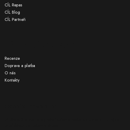
CÍL Repas
CÍL Blog
CÍL Partneři
UŽITEČNÉ ODKAZY
Recenze
Doprava a platba
O nás
Kontakty
Odebírat newsletter
Vložte svůj e-mail a my vám budeme zasílat informace o nových
produktech na našem e-shopu.