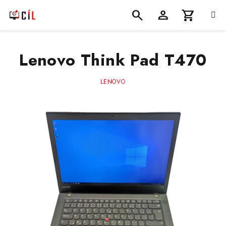
Přejít
na
obsah
Nákupní
Hledat
Přihlášení
Lenovo Think Pad T470
košík
LENOVO