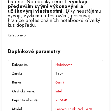
baterie. Notebooky série T
vynikají
především svými výkonovými a
užitkovými vlastnostmi
. Díky neustálému
vývoji, výzkumu a testování, posouvají
hranice profesionálních notebooků o velký
kus dopředu.
Kategorie B
Doplňkové parametry
Kategorie
:
Notebooky
Záruka
:
1 rok
Barva
:
černá
Grafická karta
:
Intel
Kapacita uložiště
:
256GB
Model
:
Lenovo Think Pad T470