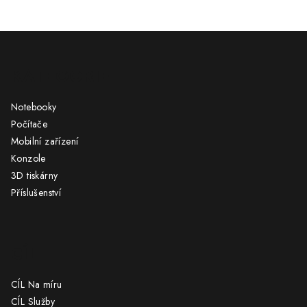
Z
á
KATEGORIE
p
a
Notebooky
t
Počítače
í
Mobilní zařízení
Konzole
3D tiskárny
Příslušenství
CÍL
CÍL Na míru
CÍL Služby