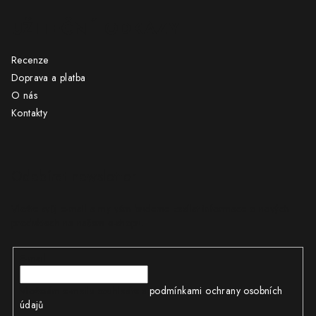
UŽITEČNÉ ODKAZY
Recenze
Doprava a platba
O nás
Kontakty
Odebírat newsletter
Vložte svůj e-mail a my vám budeme zasílat informace o nových
produktech na našem e-shopu.
E-mail
Vložením e-mailu souhlasíte s
podmínkami ochrany osobních
údajů