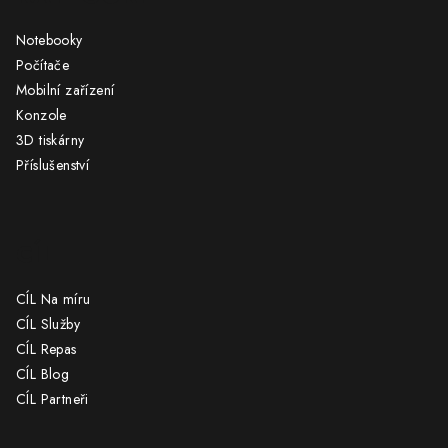
a
Notebooky
t
Počítače
í
Mobilní zařízení
Konzole
3D tiskárny
Příslušenství
CÍL
CÍL Na míru
CÍL Služby
CÍL Repas
CÍL Blog
CÍL Partneři