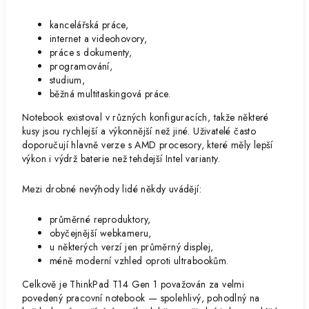
kancelářská práce,
internet a videohovory,
práce s dokumenty,
programování,
studium,
běžná multitaskingová práce.
Notebook existoval v různých konfiguracích, takže některé
kusy jsou rychlejší a výkonnější než jiné. Uživatelé často
doporučují hlavně verze s AMD procesory, které měly lepší
výkon i výdrž baterie než tehdejší Intel varianty.
Mezi drobné nevýhody lidé někdy uvádějí:
průměrné reproduktory,
obyčejnější webkameru,
u některých verzí jen průměrný displej,
méně moderní vzhled oproti ultrabookům.
Celkově je ThinkPad T14 Gen 1 považován za velmi
povedený pracovní notebook — spolehlivý, pohodlný na