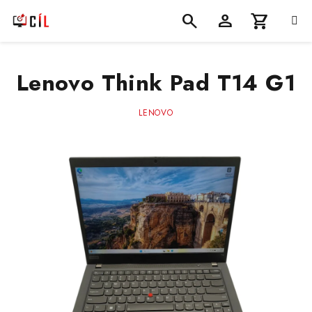
Přejít
na
obsah
Nákupní
Hledat
Přihlášení
Lenovo Think Pad T14 G1
košík
LENOVO