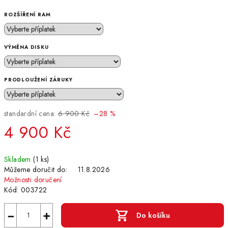
ROZŠÍŘENÍ RAM
VÝMĚNA DISKU
PRODLOUŽENÍ ZÁRUKY
standardní cena:
6 900 Kč
–28 %
4 900 Kč
Měrná
Skladem
(1 ks)
cena:
Můžeme doručit do:
11.8.2026
Možnosti doručení
Kód:
003722
−
+
Do košíku