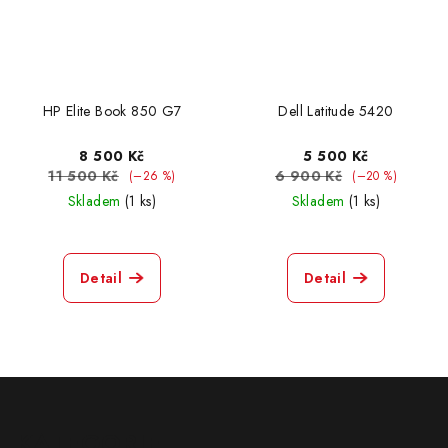
HP Elite Book 850 G7
Dell Latitude 5420
8 500 Kč
5 500 Kč
11 500 Kč
6 900 Kč
(–26 %)
(–20 %)
Skladem
(1 ks)
Skladem
(1 ks)
Detail
Detail
Z
á
KATEGORIE
p