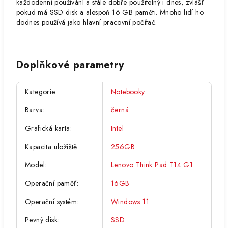
každodenní používání a stále dobře použitelný i dnes, zvlášť
pokud má SSD disk a alespoň 16 GB paměti. Mnoho lidí ho
dodnes používá jako hlavní pracovní počítač.
Doplňkové parametry
Kategorie
:
Notebooky
Barva
:
černá
Grafická karta
:
Intel
Kapacita uložiště
:
256GB
Model
:
Lenovo Think Pad T14 G1
Operační paměť
:
16GB
Operační systém
:
Windows 11
Pevný disk
:
SSD