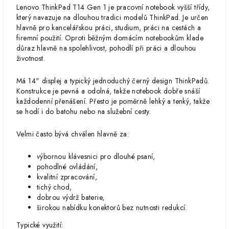
Lenovo ThinkPad T14 Gen 1
je pracovní notebook vyšší třídy,
který navazuje na dlouhou tradici modelů ThinkPad. Je určen
hlavně pro kancelářskou práci, studium, práci na cestách a
firemní použití. Oproti běžným domácím notebookům klade
důraz hlavně na spolehlivost, pohodlí při práci a dlouhou
životnost.
Má 14" displej a typický jednoduchý černý design ThinkPadů.
Konstrukce je pevná a odolná, takže notebook dobře snáší
každodenní přenášení. Přesto je poměrně lehký a tenký, takže
se hodí i do batohu nebo na služební cesty.
Velmi často bývá chválen hlavně za:
výbornou klávesnici pro dlouhé psaní,
pohodlné ovládání,
kvalitní zpracování,
tichý chod,
dobrou výdrž baterie,
širokou nabídku konektorů bez nutnosti redukcí.
Typické využití: